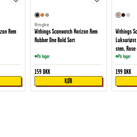
Ringke
izon Rem
Withings Scanwatch Horizon Rem
Withings S
Rubber One Bold Sort
Luksuriøst
sten, Rose
På lager
På lager
159
DKK
199
DKK
KØB