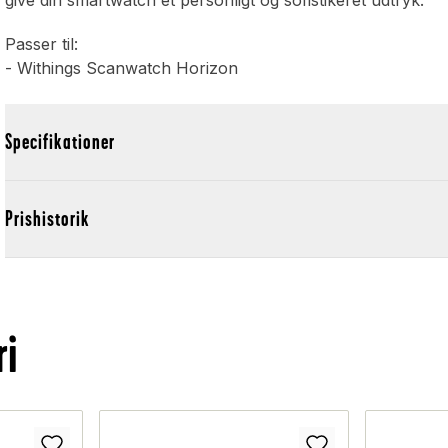
give din smartwatch et personligt og sofistikeret udtryk.
Passer til:
- Withings Scanwatch Horizon
Specifikationer
Prishistorik
ri