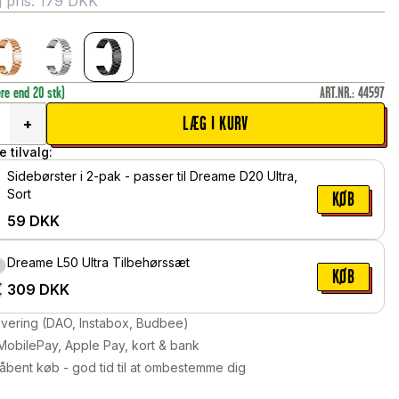
 pris:
179
DKK
ere end 20 stk)
ART.NR.
:
44597
LÆG I KURV
+
 tilvalg:
Sidebørster i 2-pak - passer til Dreame D20 Ultra,
Sort
KØB
59
DKK
Dreame L50 Ultra Tilbehørssæt
KØB
309
DKK
levering (DAO, Instabox, Budbee)
MobilePay, Apple Pay, kort & bank
åbent køb - god tid til at ombestemme dig