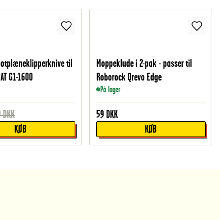
otplæneklipperknive til
Moppeklude i 2-pak - passer til
AT G1-1600
Roborock Qrevo Edge
På lager
9
DKK
59
DKK
KØB
KØB