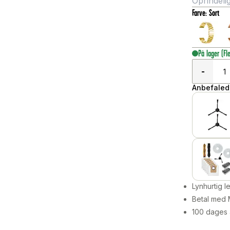
Oprindelig
Farve
:
Sort
På lager
(Fl
-
Anbefalede
Lynhurtig 
Betal med 
100 dages 