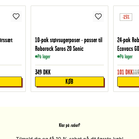
-15%
hørssæt
10-pak støvsugerposer - passer til
24-pak Rob
Roborock Saros 20 Sonic
Ecovacs GO
På lager
På lager
349
DKK
101
DKK
11
KØB
Klar på
rabat
?