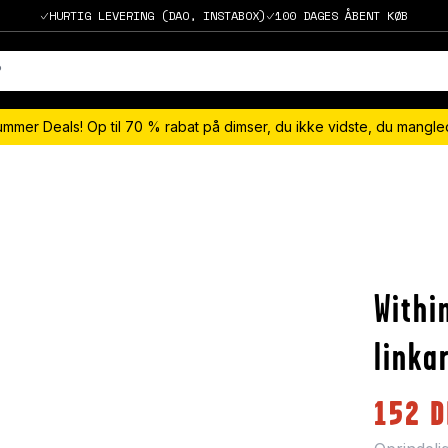
HURTIG LEVERING (DAO, INSTABOX)
100 DAGES ÅBENT KØB
ummer Deals! Op til 70 % rabat på dimser, du ikke vidste, du mangl
Withi
linka
152
D