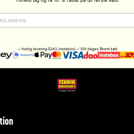
Tilmeld dig og få 10 % rabat på dit første køb!
Hurtig levering (DAO, Instabox)
100 dages åbent køb
tion