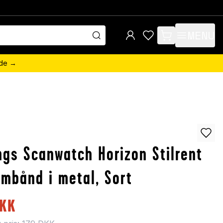
MENU
items in cart, view 
ede →
ngs Scanwatch Horizon Stilrent
rmbånd i metal, Sort
KK