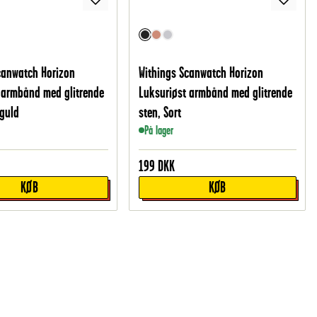
canwatch Horizon
Withings Scanwatch Horizon
 armbånd med glitrende
Luksuriøst armbånd med glitrende
 guld
sten, Sort
På lager
199
DKK
KØB
KØB