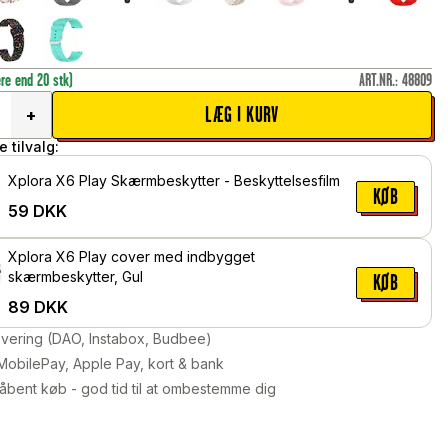
ere end 20 stk)
ART.NR.
:
48809
LÆG I KURV
+
 tilvalg:
Xplora X6 Play Skærmbeskytter - Beskyttelsesfilm
KØB
59
DKK
Xplora X6 Play cover med indbygget
skærmbeskytter, Gul
KØB
89
DKK
levering (DAO, Instabox, Budbee)
MobilePay, Apple Pay, kort & bank
åbent køb - god tid til at ombestemme dig