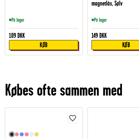
magnetlås, Sølv
På lager
På lager
109
DKK
149
DKK
KØB
KØB
Købes ofte sammen med