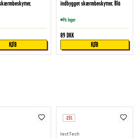
skærmbeskytter,
indbygget skærmbeskytter, Blå
På lager
89
DKK
KØB
KØB
-15%
tectTech