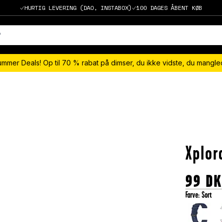
HURTIG LEVERING (DAO, INSTABOX)
100 DAGES ÅBENT KØB
ummer Deals! Op til 70 % rabat på dimser, du ikke vidste, du mangl
Xplor
99
D
Farve
:
Sort