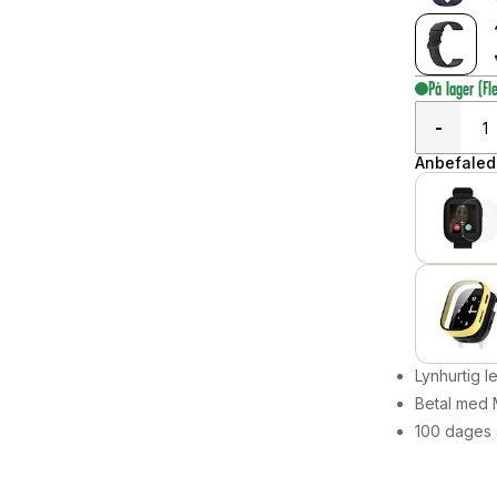
På lager
(Fl
-
Anbefalede
Lynhurtig 
Betal med 
100 dages 