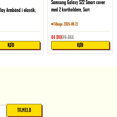
Samsung Galaxy S22 Smart cover
med 2 kortholdere, Sort
lay Armbånd i elastik,
Tilbage 2026-08-21
84
DKK
99
DKK
KØB
KØB
TILMELD