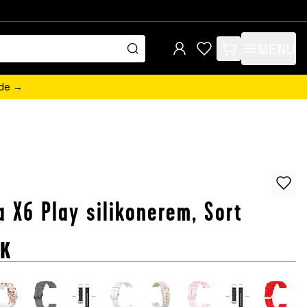
MENU
items in cart, view 
ede →
a X6 Play silikonerem, Sort
KK