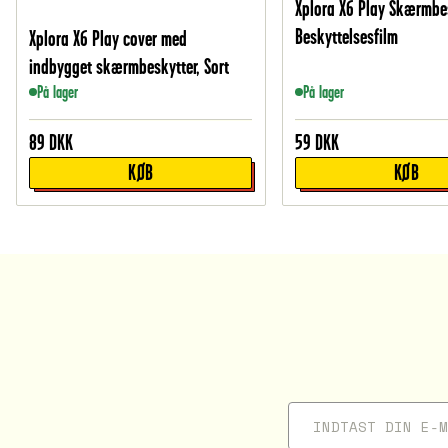
Xplora X6 Play Skærmbes
Beskyttelsesfilm
Xplora X6 Play cover med
indbygget skærmbeskytter, Sort
På lager
På lager
89
DKK
59
DKK
KØB
KØB