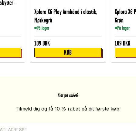
kytter -
Xplora X6 Play Armbånd i elastik,
Xplora X6 P
Mørkegrå
Grøn
På lager
På lager
109
DKK
109
DKK
KØB
Klar på
rabat
?
Tilmeld dig og få 10 % rabat på dit første køb!