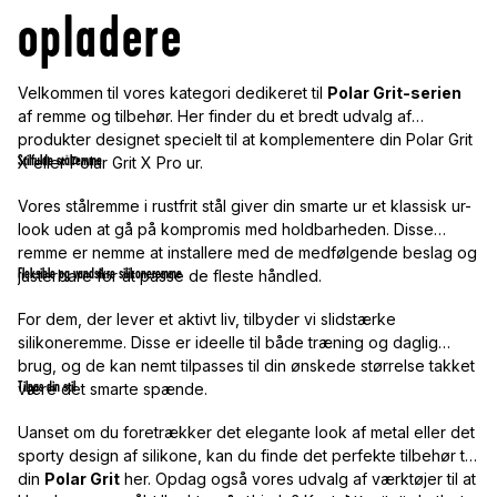
opladere
Velkommen til vores kategori dedikeret til
Polar Grit-serien
af remme og tilbehør. Her finder du et bredt udvalg af
produkter designet specielt til at komplementere din Polar Grit
Stilfulde stålremme
X eller Polar Grit X Pro ur.
Vores stålremme i rustfrit stål giver din smarte ur et klassisk ur-
look uden at gå på kompromis med holdbarheden. Disse
remme er nemme at installere med de medfølgende beslag og
Fleksible og vandsikre silikoneremme
justerbare for at passe de fleste håndled.
For dem, der lever et aktivt liv, tilbyder vi slidstærke
silikoneremme. Disse er ideelle til både træning og daglig
brug, og de kan nemt tilpasses til din ønskede størrelse takket
Tilpas din stil
være det smarte spænde.
Uanset om du foretrækker det elegante look af metal eller det
sporty design af silikone, kan du finde det perfekte tilbehør til
din
Polar Grit
her. Opdag også vores udvalg af værktøjer til at