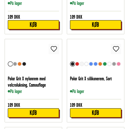
På lager
På lager
109
DKK
109
DKK
KØB
KØB
Polar Grit X nylonrem med
Polar Grit X silikonerem, Sort
velcrolukning, Camouflage
På lager
På lager
109
DKK
109
DKK
KØB
KØB