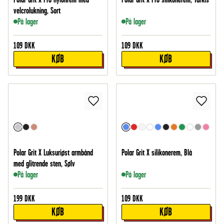
velcrolukning, Sort
På lager
På lager
109
DKK
109
DKK
KØB
KØB
Polar Grit X Luksuriøst armbånd
Polar Grit X silikonerem, Blå
med glitrende sten, Sølv
På lager
På lager
199
DKK
109
DKK
KØB
KØB