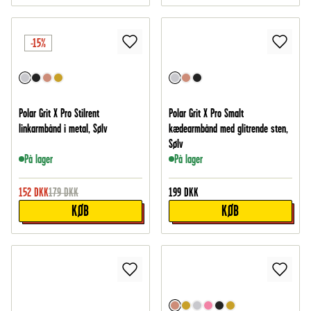
-15%
Polar Grit X Pro Stilrent
Polar Grit X Pro Smalt
linkarmbånd i metal, Sølv
kædearmbånd med glitrende sten,
Sølv
På lager
På lager
152
DKK
179
DKK
199
DKK
KØB
KØB