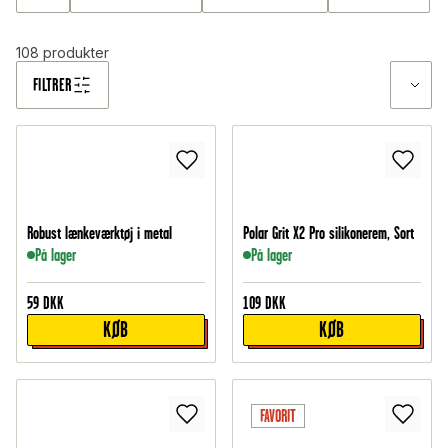
TILBAGE
108
produkter
FILTRER
Robust lænkeværktøj i metal
Polar Grit X2 Pro silikonerem, Sort
På lager
På lager
59
DKK
109
DKK
KØB
KØB
FAVORIT