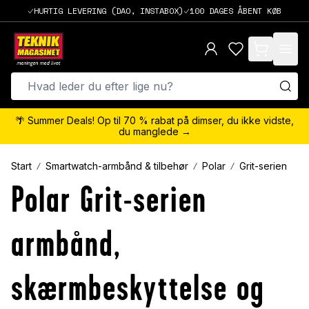
HURTIG LEVERING (DAO, INSTABOX)
100 DAGES ÅBENT KØB
items in cart,
🌴 Summer Deals! Op til 70 % rabat på dimser, du ikke vidste,
du manglede →
Start
Smartwatch-armbånd & tilbehør
Polar
Grit-serien
Polar Grit-serien
armbånd,
skærmbeskyttelse og