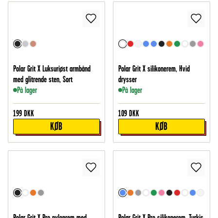
Polar Grit X Luksuriøst armbånd
Polar Grit X silikonerem, Hvid
med glitrende sten, Sort
drysser
På lager
På lager
199
DKK
109
DKK
KØB
KØB
Polar Grit X Pro nylonrem med
Polar Grit X Pro silikonerem, Turkis