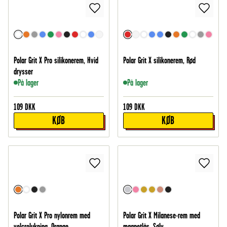
Polar Grit X Pro silikonerem, Hvid
Polar Grit X silikonerem, Rød
drysser
På lager
På lager
109
DKK
109
DKK
KØB
KØB
Polar Grit X Pro nylonrem med
Polar Grit X Milanese-rem med
velcrolukning, Orange
magnetlås, Sølv