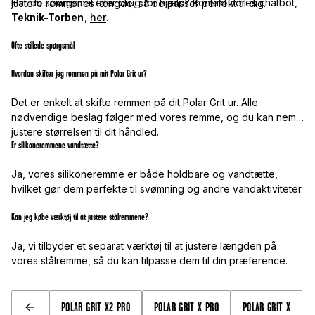
Har du spørgsmål eller brug for hjælp? Kontakt vores chatbot,
justere remmenes længde, så de passer perfekt til dig.
Teknik-Torben
,
her
.
Ofte stillede spørgsmål
Hvordan skifter jeg remmen på mit Polar Grit ur?
Det er enkelt at skifte remmen på dit Polar Grit ur. Alle
nødvendige beslag følger med vores remme, og du kan nemt
justere størrelsen til dit håndled.
Er silikoneremmene vandtætte?
Ja, vores silikoneremme er både holdbare og vandtætte,
hvilket gør dem perfekte til svømning og andre vandaktiviteter.
Kan jeg købe værktøj til at justere stålremmene?
Ja, vi tilbyder et separat værktøj til at justere længden på
vores stålremme, så du kan tilpasse dem til din præference.
POLAR GRIT X2 PRO
POLAR GRIT X PRO
POLAR GRIT X