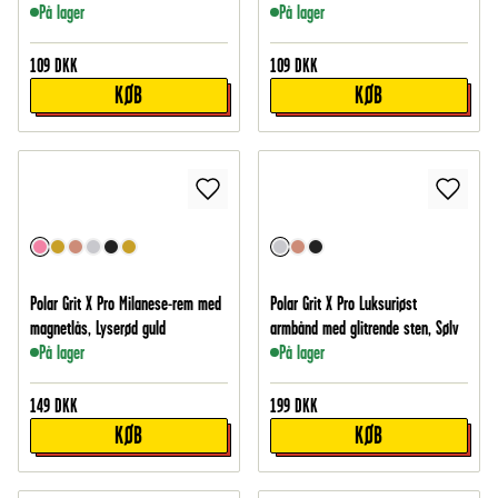
På lager
På lager
109
DKK
109
DKK
KØB
KØB
Polar Grit X Pro Milanese-rem med
Polar Grit X Pro Luksuriøst
magnetlås, Lyserød guld
armbånd med glitrende sten, Sølv
På lager
På lager
149
DKK
199
DKK
KØB
KØB