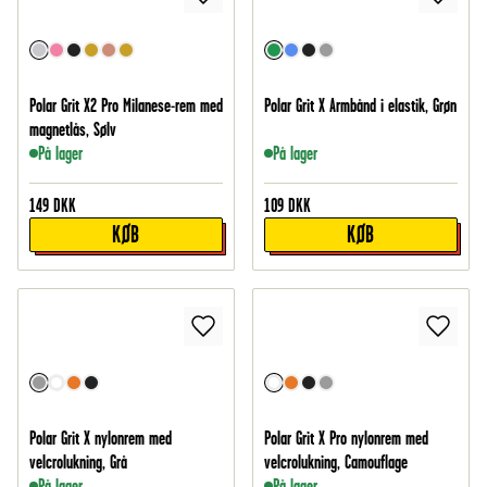
Polar Grit X2 Pro Milanese-rem med
Polar Grit X Armbånd i elastik, Grøn
magnetlås, Sølv
På lager
På lager
149
DKK
109
DKK
KØB
KØB
Polar Grit X nylonrem med
Polar Grit X Pro nylonrem med
velcrolukning, Grå
velcrolukning, Camouflage
På lager
På lager