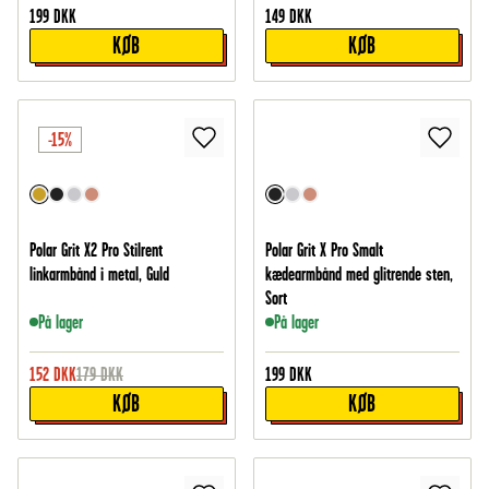
199
DKK
149
DKK
KØB
KØB
-15%
Polar Grit X2 Pro Stilrent
Polar Grit X Pro Smalt
linkarmbånd i metal, Guld
kædearmbånd med glitrende sten,
Sort
På lager
På lager
152
DKK
179
DKK
199
DKK
KØB
KØB