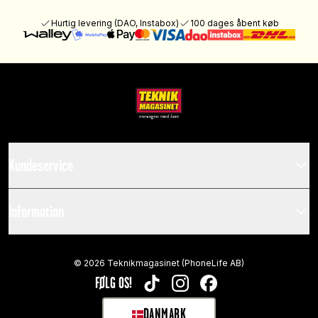
Hurtig levering (DAO, Instabox)
100 dages åbent køb
Kundeservice
Information
©
2026
Teknikmagasinet (PhoneLife AB)
FØLG OS!
TIKTOK
INSTAGRAM
FACEBOOK
DANMARK