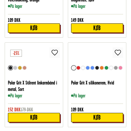
På lager
På lager
109
DKK
149
DKK
KØB
KØB
-15%
Polar Grit X Stilrent linkarmbånd i
Polar Grit X silikonerem, Hvid
metal, Sort
På lager
På lager
152
DKK
179
DKK
109
DKK
KØB
KØB