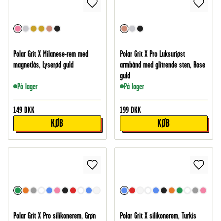
Polar Grit X Milanese-rem med
Polar Grit X Pro Luksuriøst
magnetlås, Lyserød guld
armbånd med glitrende sten, Rose
guld
På lager
På lager
149
DKK
199
DKK
KØB
KØB
Polar Grit X Pro silikonerem, Grøn
Polar Grit X silikonerem, Turkis