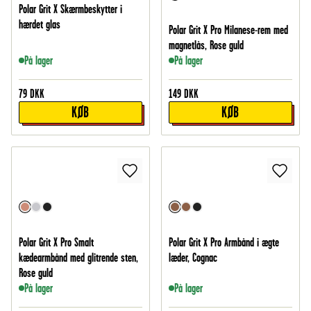
Polar Grit X Skærmbeskytter i
hærdet glas
Polar Grit X Pro Milanese-rem med
magnetlås, Rose guld
På lager
På lager
79
DKK
149
DKK
KØB
KØB
Polar Grit X Pro Smalt
Polar Grit X Pro Armbånd i ægte
kædearmbånd med glitrende sten,
læder, Cognac
Rose guld
På lager
På lager