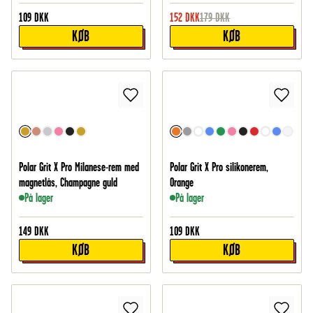
109
DKK
152
DKK
179
DKK
KØB
KØB
Polar Grit X Pro Milanese-rem med
Polar Grit X Pro silikonerem,
magnetlås, Champagne guld
Orange
På lager
På lager
149
DKK
109
DKK
KØB
KØB