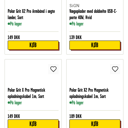
SiGN
Polar Grit X2 Pro Armbånd i ægte
Vægoplader med dobbelte USB-C-
læder, Sort
porte 40W, Hvid
På lager
På lager
149
DKK
139
DKK
KØB
KØB
Polar Grit X Pro Magnetisk
Polar Grit X2 Pro Magnetisk
opladningskabel 1m, Sort
opladningskabel 1m, Sort
På lager
På lager
149
DKK
109
DKK
KØB
KØB