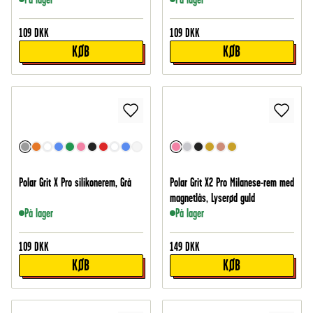
109
DKK
109
DKK
KØB
KØB
Polar Grit X Pro silikonerem, Grå
Polar Grit X2 Pro Milanese-rem med
magnetlås, Lyserød guld
På lager
På lager
109
DKK
149
DKK
KØB
KØB