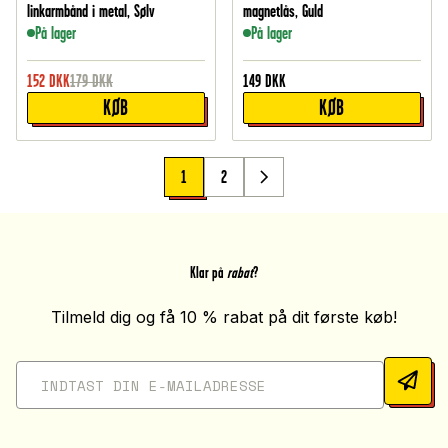
linkarmbånd i metal, Sølv
magnetlås, Guld
På lager
På lager
152
DKK
179
DKK
149
DKK
KØB
KØB
1
2
Klar på
rabat
?
Tilmeld dig og få 10 % rabat på dit første køb!