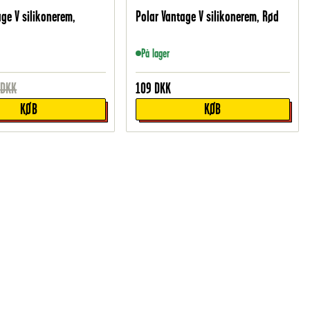
age V silikonerem,
Polar Vantage V silikonerem, Rød
På lager
DKK
109
DKK
KØB
KØB