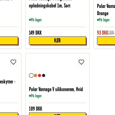
opladningskabel 1m, Sort
Polar Vant
Orange
På lager
På lager
149
DKK
93
DKK
109
KØB
eskytter -
Polar Vantage V silikonerem, Hvid
På lager
109
DKK