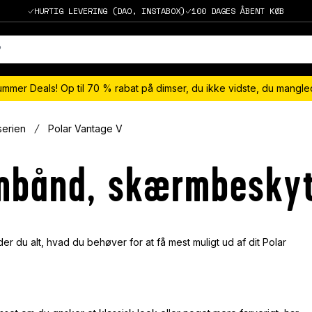
HURTIG LEVERING (DAO, INSTABOX)
100 DAGES ÅBENT KØB
ummer Deals! Op til 70 % rabat på dimser, du ikke vidste, du mangl
serien
Polar Vantage V
rmbånd, skærmbeskyt
der du alt, hvad du behøver for at få mest muligt ud af dit Polar