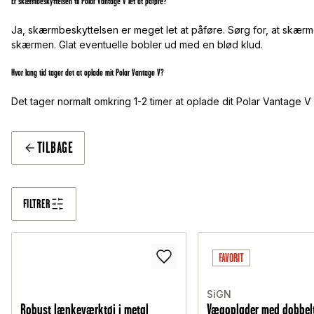
Er skærmbeskyttelsen til Polar Vantage V let at påføre?
Ja, skærmbeskyttelsen er meget let at påføre. Sørg for, at skærme
skærmen. Glat eventuelle bobler ud med en blød klud.
Hvor lang tid tager det at oplade mit Polar Vantage V?
Det tager normalt omkring 1-2 timer at oplade dit Polar Vantage 
TILBAGE
FILTRER
FAVORIT
SiGN
Robust lænkeværktøj i metal
Vægoplader med dobbelt