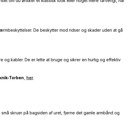
nset om du ønsker et klassisk look eller noget mere farverigt, har
ærmbeskyttelser. De beskytter mod ridser og skader uden at gå
ere og kabler. De er lette at bruge og sikrer en hurtig og effektiv
knik-Torben
,
her
.
de små skruer på bagsiden af uret, fjerne det gamle armbånd og