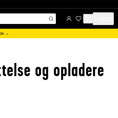
MENU
items in cart, view 
ede →
telse og opladere