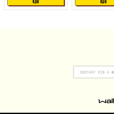
KØB
KØB