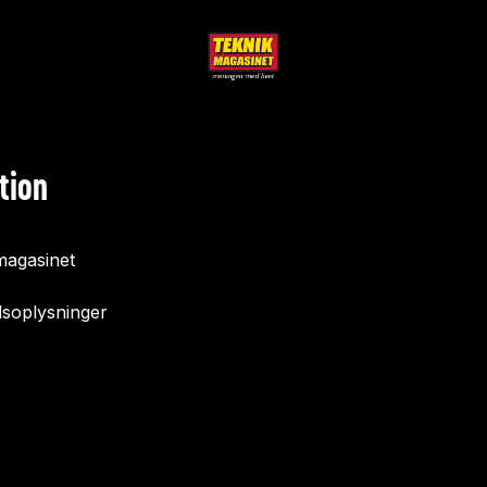
tion
agasinet
soplysninger