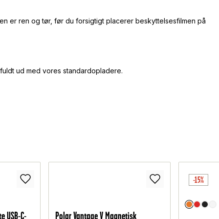
n er ren og tør, før du forsigtigt placerer beskyttelsesfilmen på
V fuldt ud med vores standardopladere.
-15%
e USB-C-
Polar Vantage V Magnetisk