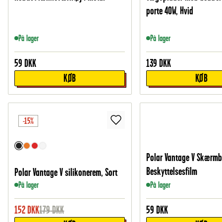
porte 40W, Hvid
På lager
På lager
59
DKK
139
DKK
KØB
KØB
-15%
Polar Vantage V Skærmb
Beskyttelsesfilm
Polar Vantage V silikonerem, Sort
På lager
På lager
152
DKK
179
DKK
59
DKK