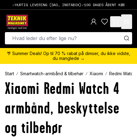
HURTIG LEVERING (DAO, INSTABOX)
100 DAGES ÅBENT KØB
items in cart,
🌴 Summer Deals! Op til 70 % rabat på dimser, du ikke vidste,
du manglede →
Start
Smartwatch-armbånd & tilbehør
Xiaomi
Redmi Watch-
Xiaomi Redmi Watch 4
armbånd, beskyttelse
og tilbehør