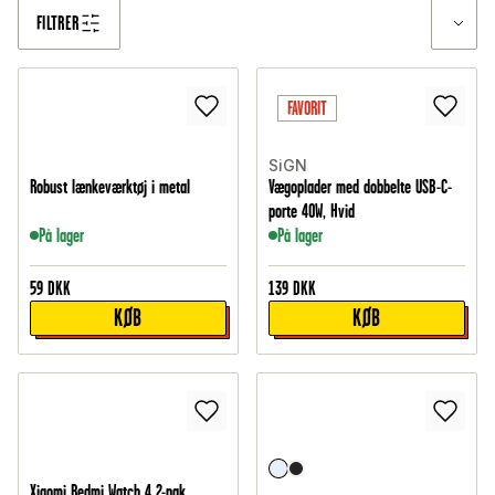
FILTRER
FAVORIT
SiGN
Robust lænkeværktøj i metal
Vægoplader med dobbelte USB-C-
porte 40W, Hvid
På lager
På lager
59
DKK
139
DKK
KØB
KØB
Xiaomi Redmi Watch 4 2-pak