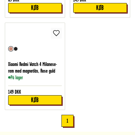
KØB
KØB
Xiaomi Redmi Watch 4 Milanese-
rem med magnetlås, Rose guld
På lager
149
DKK
KØB
1