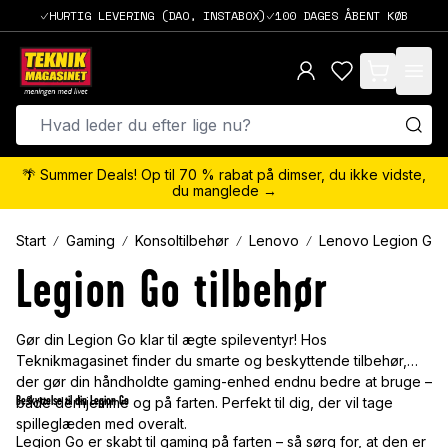
HURTIG LEVERING (DAO, INSTABOX)
100 DAGES ÅBENT KØB
items in cart,
🌴 Summer Deals! Op til 70 % rabat på dimser, du ikke vidste,
du manglede →
Start
Gaming
Konsoltilbehør
Lenovo
Lenovo Legion Go
Legion Go tilbehør
Gør din Legion Go klar til ægte spileventyr! Hos
Teknikmagasinet finder du smarte og beskyttende tilbehør,
der gør din håndholdte gaming-enhed endnu bedre at bruge –
Beskyttelse til din Legion Go
både derhjemme og på farten. Perfekt til dig, der vil tage
spilleglæden med overalt.
Legion Go er skabt til gaming på farten – så sørg for, at den er