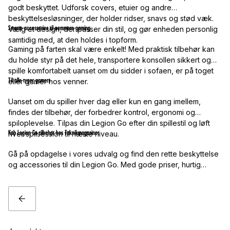
godt beskyttet. Udforsk covers, etuier og andre
beskyttelsesløsninger, der holder ridser, snavs og stød væk.
Smarte accessories til nemmere gaming
Vælg et design, der passer din stil, og gør enheden personlig
samtidig med, at den holdes i topform.
Gaming på farten skal være enkelt! Med praktisk tilbehør kan
du holde styr på det hele, transportere konsollen sikkert og
spille komfortabelt uanset om du sidder i sofaen, er på toget
Til alle typer gamers
eller gamer hos venner.
Uanset om du spiller hver dag eller kun en gang imellem,
findes der tilbehør, der forbedrer kontrol, ergonomi og
spiloplevelse. Tilpas din Legion Go efter din spillestil og løft
Køb Legion Go tilbehør hos Teknikmagasinet
hver spilsession til næste niveau.
Gå på opdagelse i vores udvalg og find den rette beskyttelse
og accessories til din Legion Go. Med gode priser, hurtig
levering og masser af produkter, der maksimerer
gamingoplevelsen, er Teknikmagasinet det oplagte valg for
alle gamere. Gør din Legion Go klar til næste mission allerede i
TILBAGE
dag!