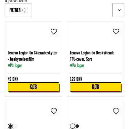
4
produkter
FILTRER
Lenovo Legion Go Skærmbeskytter
Lenovo Legion Go Beskyttende
- beskyttelsesfilm
TPU-cover, Sort
På lager
På lager
49
DKK
129
DKK
KØB
KØB