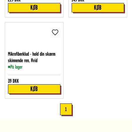
KØB
KØB
Mikrofiberklud - hold din skærm
skinnende ren, Hvid
På lager
39
DKK
KØB
1