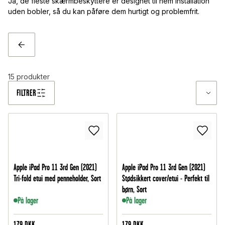
Ja, de fleste skærmbeskyttere er designet til nem installation
uden bobler, så du kan påføre dem hurtigt og problemfrit.
TILBAGE
15
produkter
FILTRER
Apple iPad Pro 11 3rd Gen (2021)
Apple iPad Pro 11 3rd Gen (2021)
Tri-fold etui med penneholder, Sort
Stødsikkert cover/etui - Perfekt til
børn, Sort
På lager
På lager
179
DKK
179
DKK