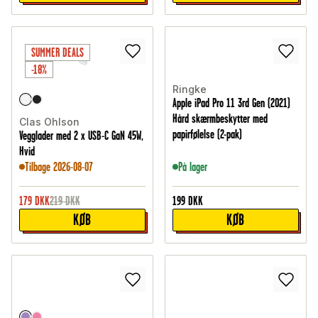
SUMMER DEALS
-18%
Ringke
Apple iPad Pro 11 3rd Gen (2021)
Hård skærmbeskytter med
Clas Ohlson
papirfølelse (2-pak)
Vegglader med 2 x USB-C GaN 45W,
Hvid
Tilbage 2026-08-07
På lager
179
DKK
219
DKK
199
DKK
KØB
KØB