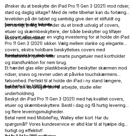
Ønsker du at beskytte din iPad Pro 11 Gen 3 (2021) mod ridser,
stød og daglig slitage? Med de rette tilbehør kan du forlænge
levetiden på din tablet og samtidig give den et stilfuldt og
Covers og etuier for sikker beskyttelse
personligt præg. Her finder du et bredt udvalg af covers,
etuier og skærmbeskyttere, der både beskytter og tilføjer
Et cover eller etui er en vigtig investering for at holde din iPad
ekstra funktionalitet.
Pro 11 Gen 3 (2021) sikker. Vælg mellem slanke og elegante
covers, ekstra holdbare beskyttelses covers med
Skærmbeskyttelse for en ridsefri skærm
forstærkede hjørner eller smarte pungetuier med kortholder
og standfunktion for nem brug.
Et hærdet glas eller plastikbeskytter beskytter skærmen mod
ridser, snavs og revner uden at påvirke touchskærmens
følsomhed. Perfekt til at holde din iPad i ny stand længere,
Bestil iPad Pro 11 Gen 3 (2021) tilbehør i dag!
uanset om du bruger den til arbejde, studie eller
underholdning.
Beskyt din iPad Pro 11 Gen 3 (2021) med høj kvalitet covers,
etuier og skærmbeskyttere. Bestil i dag og få hurtig levering
og flere leveringsmuligheder.
Betal nemt med MobilePay, Walley eller kort. Har du
spørgsmål? Vores kundeservice er altid klar til at hjælpe dig
hurtigt og effektivt!