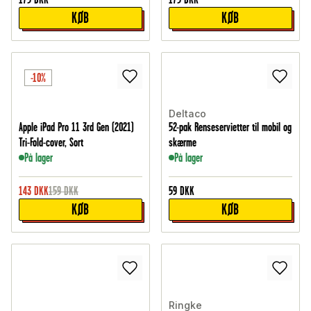
KØB
KØB
-10%
Deltaco
Apple iPad Pro 11 3rd Gen (2021)
52-pak Renseservietter til mobil og
Tri-Fold-cover, Sort
skærme
På lager
På lager
143
DKK
159
DKK
59
DKK
KØB
KØB
Ringke