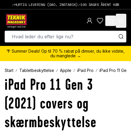
HURTIG LEVERING (DAO, INSTABOX)
100 DAGES ÅBENT KØB
items in cart,
🌴 Summer Deals! Op til 70 % rabat på dimser, du ikke vidste,
du manglede →
Start
Tabletbeskyttelse
Apple
iPad Pro
iPad Pro 11 Gen 
iPad Pro 11 Gen 3
(2021) covers og
skærmbeskyttelse