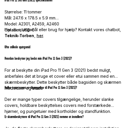
iPad Pro 11 3rd Gen (2021) specifikationer
Størrelse: 11 tommer
Mål: 247.6 x 178.5 x 5.9 mm
Model: A2301, A2459, A2460
Har du spørgsmål eller brug for hjælp? Kontakt vores chatbot,
Oplader: USB-C
Teknik-Torben
,
her
.
Ofte stillede spørgsmål
Hvordan beskytter jeg bedst min iPad Pro 11 Gen 3 (2021)?
For at beskytte din iPad Pro 11 Gen 3 (2021) bedst muligt,
anbefales det at bruge et cover eller etui sammen med en
skærmbeskytter. Dette beskytter både bagsiden og skærmen
Hvilke typer covers er tilgængelige til iPad Pro 11 Gen 3 (2021)?
mod ridser og stød.
Der er mange typer covers tilgængelige, herunder slanke
covers, holdbare beskyttelses covers med forstærkede
hjørner, og pungetuier med kortholder og standfunktion.
Er skærmbeskyttere til iPad Pro 11 Gen 3 (2021) nemme at installere?