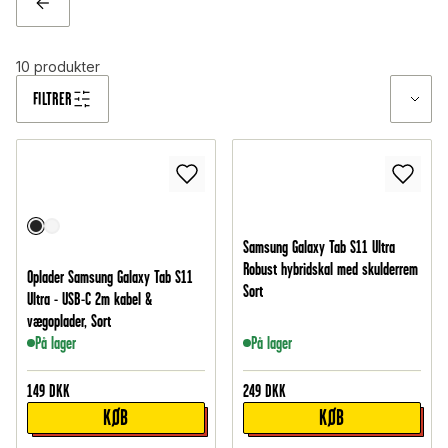
TILBAGE
10
produkter
FILTRER
Samsung Galaxy Tab S11 Ultra
Robust hybridskal med skulderrem
Oplader Samsung Galaxy Tab S11
Sort
Ultra - USB-C 2m kabel &
vægoplader, Sort
På lager
På lager
149
DKK
249
DKK
KØB
KØB