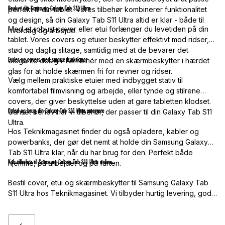
Beskyt din Samsung Galaxy Tab S11 Ultra
perfekt til din tablet. Vores tilbehør kombinerer funktionalitet
og design, så din Galaxy Tab S11 Ultra altid er klar - både til
Med et robust cover eller etui forlænger du levetiden på din
hverdag og arbejde.
tablet. Vores covers og etuier beskytter effektivt mod ridser,
stød og daglig slitage, samtidig med at de bevarer det
Etuier og covers med smarte funktioner
elegante design. Kombinér med en skærmbeskytter i hærdet
glas for at holde skærmen fri for revner og ridser.
Vælg mellem praktiske etuier med indbygget stativ til
komfortabel filmvisning og arbejde, eller tynde og stilrene
covers, der giver beskyttelse uden at gøre tabletten klodset.
Oplad og brug din Galaxy Tab S11 Ultra smartere
Uanset behov har vi tilbehør, der passer til din Galaxy Tab S11
Ultra.
Hos Teknikmagasinet finder du også opladere, kabler og
powerbanks, der gør det nemt at holde din Samsung Galaxy
Tab S11 Ultra klar, når du har brug for den. Perfekt både
Køb tilbehør til Samsung Galaxy Tab S11 Ultra online
hjemme, på arbejdet og på farten.
Bestil cover, etui og skærmbeskytter til Samsung Galaxy Tab
S11 Ultra hos Teknikmagasinet. Vi tilbyder hurtig levering, gode
priser og tilbehør i høj kvalitet. Udforsk vores sortiment, og giv
din tablet den beskyttelse og funktionalitet, den fortjener.