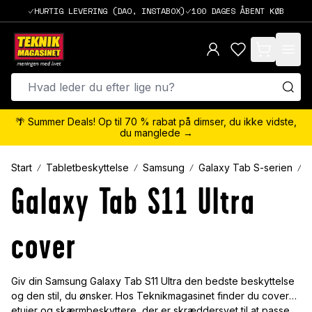
HURTIG LEVERING (DAO, INSTABOX)
100 DAGES ÅBENT KØB
items in cart,
🌴 Summer Deals! Op til 70 % rabat på dimser, du ikke vidste,
du manglede →
Start
Tabletbeskyttelse
Samsung
Galaxy Tab S-serien
G
Galaxy Tab S11 Ultra
cover
Giv din Samsung Galaxy Tab S11 Ultra den bedste beskyttelse
og den stil, du ønsker. Hos Teknikmagasinet finder du covers,
etuier og skærmbeskyttere, der er skræddersyet til at passe