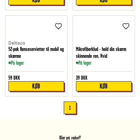
Deltaco
52-pak Renseservietter til mobil og
Mikrofiberklud - hold din skærm
skærme
skinnende ren, Hvid
På lager
På lager
59
DKK
39
DKK
KØB
KØB
1
Klar på
rabat
?