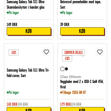
Samsung Galaxy Tab S11 Ultra
Universel penneholder med tape,
Skærmbeskytter i hærdet glas
Sort
På lager
På lager
149
DKK
39
DKK
KØB
KØB
-10%
SUMMER DEALS
-18%
Samsung Galaxy Tab S11 Ultra Tri-
Fold-cover, Sort
Clas Ohlson
Vegglader med 2 x USB-C GaN 45W,
Hvid
På lager
Tilbage 2026-08-07
143
DKK
159
DKK
179
DKK
219
DKK
KØB
KØB