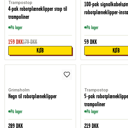
Trampostop
100-pak signalkabelsøm
4-pak robotplæneklipper stop til
robotplæneklipper-insta
trampoliner
På lager
På lager
159
DKK
179
DKK
59
DKK
KØB
KØB
Grimsholm
Trampostop
Hegn til robotplæneklipper
5-pak robotplæneklipper
trampoliner
På lager
På lager
289
DKK
219
DKK