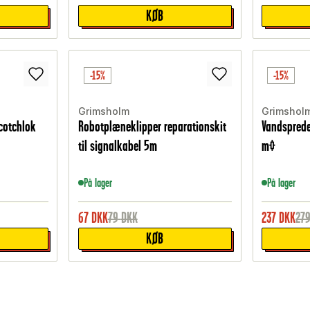
KØB
-15%
-15%
Grimsholm
Grimshol
cotchlok
Robotplæneklipper reparationskit
Vandsprede
til signalkabel 5m
m²
På lager
På lager
67
DKK
79
DKK
237
DKK
27
KØB