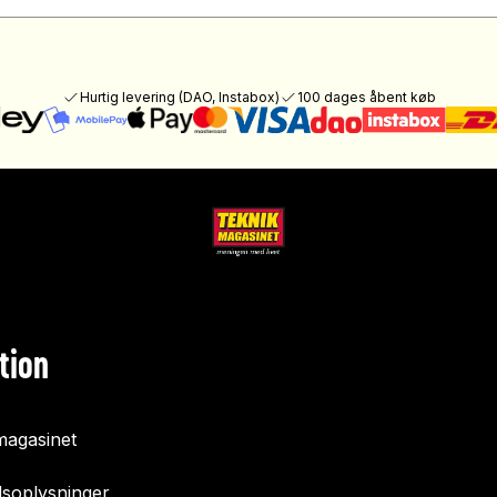
Hurtig levering (DAO, Instabox)
100 dages åbent køb
tion
agasinet
soplysninger