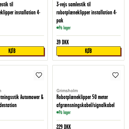
stik til
3-vejs samlestik til
klipper installation 4-
robotplæneklipper installation 4-
pak
På lager
39
DKK
KØB
KØB
m
Grimsholm
lutningsstik Automower &
Robotplæneklipper 50 meter
destation
afgrænsningskabel/signalkabel
På lager
229
DKK