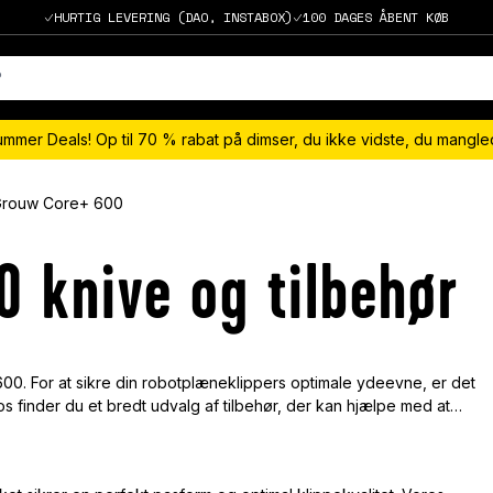
HURTIG LEVERING (DAO, INSTABOX)
100 DAGES ÅBENT KØB
ummer Deals! Op til 70 % rabat på dimser, du ikke vidste, du mangl
rouw Core+ 600
0 knive og tilbehør
600. For at sikre din robotplæneklippers optimale ydeevne, er det
os finder du et bredt udvalg af tilbehør, der kan hjælpe med at