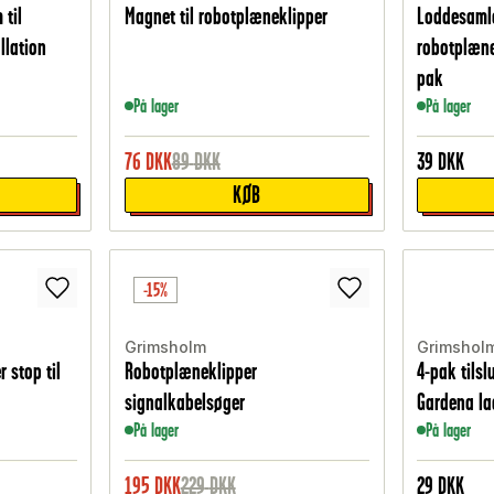
 til
Magnet til robotplæneklipper
Loddesamle
llation
robotplæne
pak
På lager
På lager
76
DKK
89
DKK
39
DKK
KØB
-15%
Grimsholm
Grimshol
 stop til
Robotplæneklipper
4-pak tils
signalkabelsøger
Gardena la
På lager
På lager
195
DKK
229
DKK
29
DKK