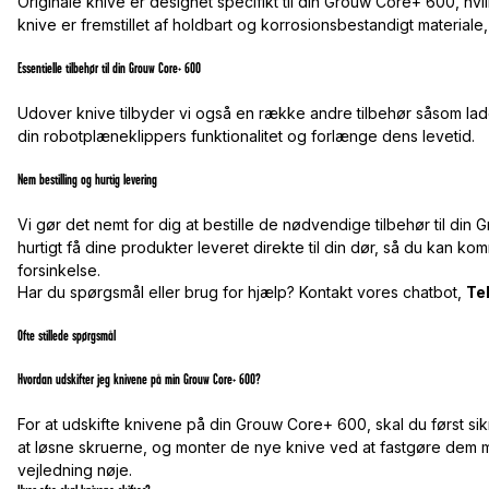
Originale knive er designet specifikt til din Grouw Core+ 600, hvi
knive er fremstillet af holdbart og korrosionsbestandigt materiale
Essentielle tilbehør til din Grouw Core+ 600
Udover knive tilbyder vi også en række andre tilbehør såsom lad
din robotplæneklippers funktionalitet og forlænge dens levetid.
Nem bestilling og hurtig levering
Vi gør det nemt for dig at bestille de nødvendige tilbehør til d
hurtigt få dine produkter leveret direkte til din dør, så du kan
forsinkelse.
Har du spørgsmål eller brug for hjælp? Kontakt vores chatbot,
Te
Ofte stillede spørgsmål
Hvordan udskifter jeg knivene på min Grouw Core+ 600?
For at udskifte knivene på din Grouw Core+ 600, skal du først sik
at løsne skruerne, og monter de nye knive ved at fastgøre dem
vejledning nøje.