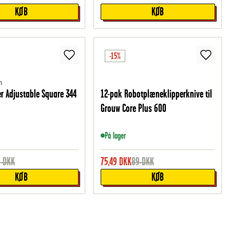
KØB
KØB
-15%
m
r Adjustable Square 344
12-pak Robotplæneklipperknive til
Grouw Core Plus 600
På lager
9
DKK
75,49
DKK
89
DKK
KØB
KØB