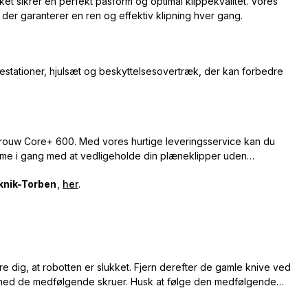
lket sikrer en perfekt pasform og optimal klippekvalitet. Vores
, der garanterer en ren og effektiv klipning hver gang.
estationer, hjulsæt og beskyttelsesovertræk, der kan forbedre
in Grouw Core+ 600. Med vores hurtige leveringsservice kan du
 komme i gang med at vedligeholde din plæneklipper uden
knik-Torben
,
her
.
re dig, at robotten er slukket. Fjern derefter de gamle knive ved
 med de medfølgende skruer. Husk at følge den medfølgende