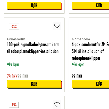
KØB
KØB
-20%
Grimsholm
Grimsholm
100-pak signalkabelsømsøm i træ
4-pak samlemuffer 3M S
til robotplæneklipper-installation
314 til installation af
robotplæneklipper
På lager
På lager
79
DKK
99
DKK
29
DKK
KØB
KØB
-15%