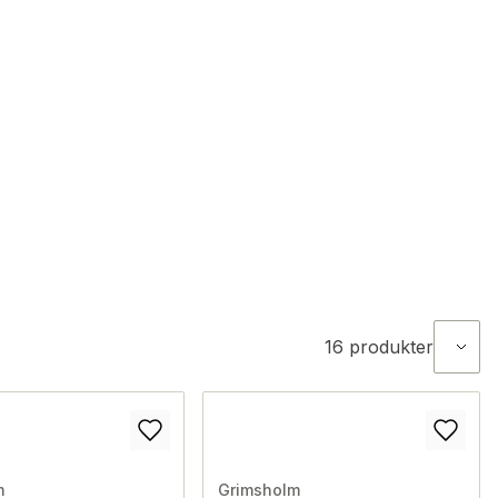
16
produkter
m
Grimsholm