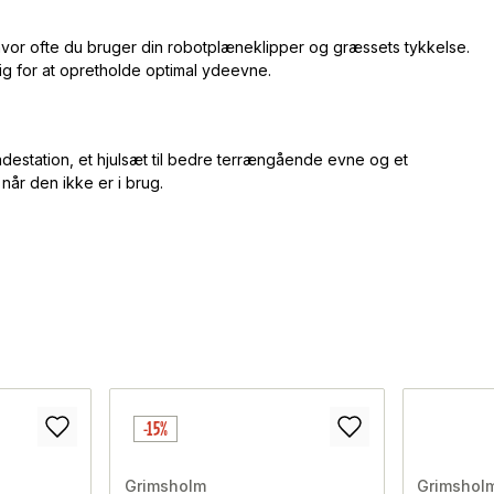
hvor ofte du bruger din robotplæneklipper og græssets tykkelse.
 for at opretholde optimal ydeevne.
adestation, et hjulsæt til bedre terrængående evne og et
når den ikke er i brug.
-15%
Grimsholm
Grimshol