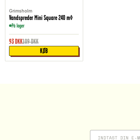
Grimsholm
Vandspreder Mini Square 240 m²
På lager
93
DKK
109
DKK
KØB