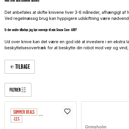
Hvor ofte skal knivene skiftes?
Det anbefales at skifte knivene hver 3-6 måneder, afhængigt af 
Ved regelmæssig brug kan hyppigere udskiftning være nødvendig
Er der andre tilbehør, jeg bør overveje til min Grouw Core+ 600?
Ud over knive kan det være en god idé at investere i en ekstra l
beskyttelsesovertræk for at beskytte din robot mod vejr og vind, 
TILBAGE
FILTRER
SUMMER DEALS
-11%
Grimsholm