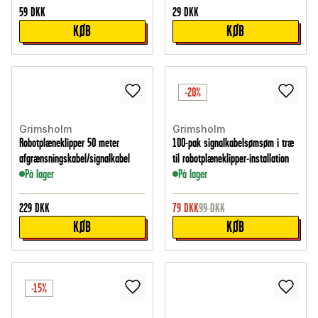
59
DKK
29
DKK
KØB
KØB
-20%
Grimsholm
Grimsholm
Robotplæneklipper 50 meter
100-pak signalkabelsømsøm i træ
afgrænsningskabel/signalkabel
til robotplæneklipper-installation
På lager
På lager
229
DKK
79
DKK
99
DKK
KØB
KØB
-15%