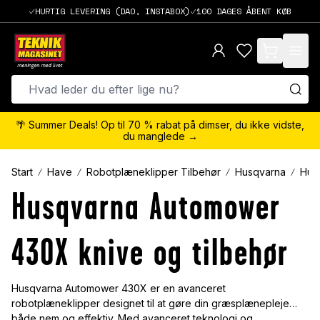
HURTIG LEVERING (DAO, INSTABOX)
100 DAGES ÅBENT KØB
items in cart,
🌴 Summer Deals! Op til 70 % rabat på dimser, du ikke vidste,
du manglede →
Start
Have
Robotplæneklipper Tilbehør
Husqvarna
Hus
Husqvarna Automower
430X knive og tilbehør
Husqvarna Automower 430X er en avanceret
robotplæneklipper designet til at gøre din græsplænepleje
både nem og effektiv. Med avanceret teknologi og