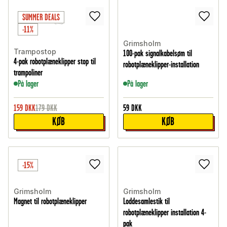
SUMMER DEALS
-11%
Grimsholm
Trampostop
100-pak signalkabelsøm til
4-pak robotplæneklipper stop til
robotplæneklipper-installation
trampoliner
På lager
På lager
159
DKK
179
DKK
59
DKK
KØB
KØB
-15%
Grimsholm
Grimsholm
Magnet til robotplæneklipper
Loddesamlestik til
robotplæneklipper installation 4-
pak