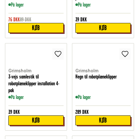
På lager
På lager
76
DKK
89
DKK
39
DKK
KØB
KØB
Grimsholm
Grimsholm
3-vejs samlestik til
Hegn til robotplæneklipper
robotplæneklipper installation 4-
pak
På lager
På lager
39
DKK
289
DKK
KØB
KØB