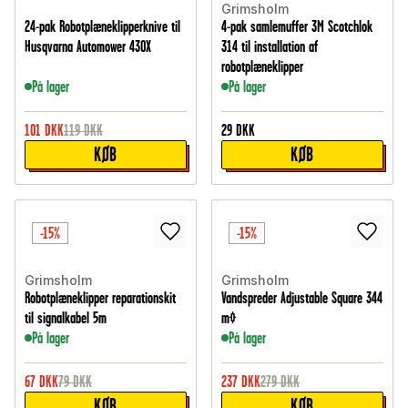
Grimsholm
24-pak Robotplæneklipperknive til
4-pak samlemuffer 3M Scotchlok
Husqvarna Automower 430X
314 til installation af
robotplæneklipper
På lager
På lager
101
DKK
119
DKK
29
DKK
KØB
KØB
-15%
-15%
Grimsholm
Grimsholm
Robotplæneklipper reparationskit
Vandspreder Adjustable Square 344
til signalkabel 5m
m²
På lager
På lager
67
DKK
79
DKK
237
DKK
279
DKK
KØB
KØB