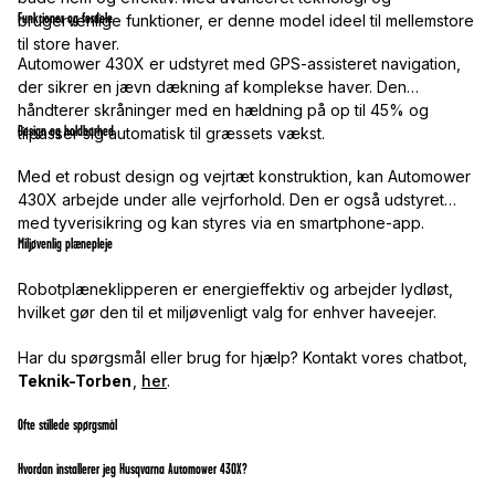
Funktioner og fordele
brugervenlige funktioner, er denne model ideel til mellemstore
til store haver.
Automower 430X er udstyret med GPS-assisteret navigation,
der sikrer en jævn dækning af komplekse haver. Den
håndterer skråninger med en hældning på op til 45% og
Design og holdbarhed
tilpasser sig automatisk til græssets vækst.
Med et robust design og vejrtæt konstruktion, kan Automower
430X arbejde under alle vejrforhold. Den er også udstyret
med tyverisikring og kan styres via en smartphone-app.
Miljøvenlig plænepleje
Robotplæneklipperen er energieffektiv og arbejder lydløst,
hvilket gør den til et miljøvenligt valg for enhver haveejer.
Har du spørgsmål eller brug for hjælp? Kontakt vores chatbot,
Teknik-Torben
,
her
.
Ofte stillede spørgsmål
Hvordan installerer jeg Husqvarna Automower 430X?