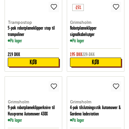
-15%
Trampostop
Grimsholm
5-pak robotplæneklipper stop til
Robotplæneklipper
trampoliner
signalkabelsøger
På lager
På lager
219
DKK
195
DKK
229
DKK
KØB
KØB
Grimsholm
Grimsholm
9-pak robotplæneklipperknive til
4-pak tilslutningsstik Automower &
Husqvarna Automower 430X
Gardena ladestation
På lager
På lager