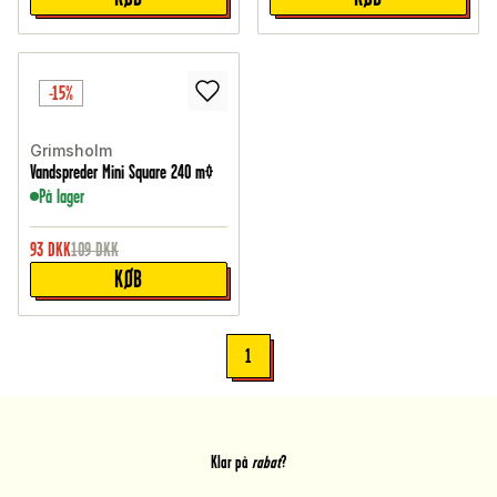
-15%
Grimsholm
Vandspreder Mini Square 240 m²
På lager
93
DKK
109
DKK
KØB
1
Klar på
rabat
?