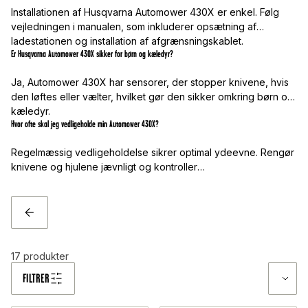
Installationen af Husqvarna Automower 430X er enkel. Følg
vejledningen i manualen, som inkluderer opsætning af
ladestationen og installation af afgrænsningskablet.
Er Husqvarna Automower 430X sikker for børn og kæledyr?
Ja, Automower 430X har sensorer, der stopper knivene, hvis
den løftes eller vælter, hvilket gør den sikker omkring børn og
kæledyr.
Hvor ofte skal jeg vedligeholde min Automower 430X?
Regelmæssig vedligeholdelse sikrer optimal ydeevne. Rengør
knivene og hjulene jævnligt og kontroller
softwareopdateringer via appen.
TILBAGE
17
produkter
FILTRER