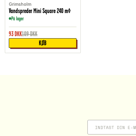
Grimsholm
Vandspreder Mini Square 240 m²
På lager
93
DKK
109
DKK
KØB