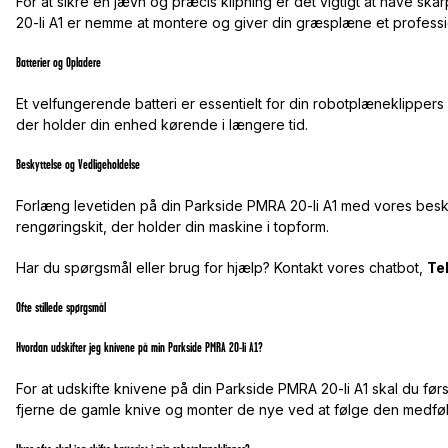
For at sikre en jævn og præcis klipning er det vigtigt at have ska
20-li A1 er nemme at montere og giver din græsplæne et professi
Batterier og Opladere
Et velfungerende batteri er essentielt for din robotplæneklippers ef
der holder din enhed kørende i længere tid.
Beskyttelse og Vedligeholdelse
Forlæng levetiden på din Parkside PMRA 20-li A1 med vores besk
rengøringskit, der holder din maskine i topform.
Har du spørgsmål eller brug for hjælp? Kontakt vores chatbot,
Te
Ofte stillede spørgsmål
Hvordan udskifter jeg knivene på min Parkside PMRA 20-li A1?
For at udskifte knivene på din Parkside PMRA 20-li A1 skal du førs
fjerne de gamle knive og monter de nye ved at følge den medfø