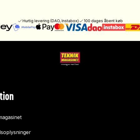
Hurtig levering (DAO, Instabox)
100 dages åbent køb
tion
agasinet
soplysninger