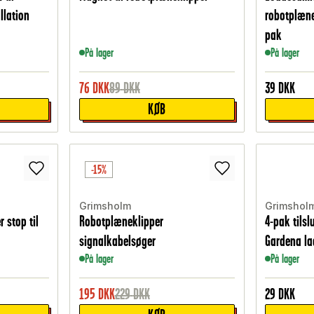
llation
robotplæne
pak
På lager
På lager
76
DKK
89
DKK
39
DKK
KØB
-15%
Grimsholm
Grimshol
 stop til
Robotplæneklipper
4-pak tils
signalkabelsøger
Gardena la
På lager
På lager
195
DKK
229
DKK
29
DKK