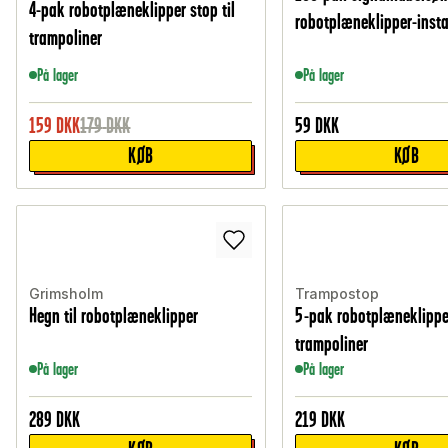
4-pak robotplæneklipper stop til
robotplæneklipper-insta
trampoliner
På lager
På lager
159
DKK
179
DKK
59
DKK
KØB
KØB
Grimsholm
Trampostop
Hegn til robotplæneklipper
5-pak robotplæneklipper
trampoliner
På lager
På lager
289
DKK
219
DKK