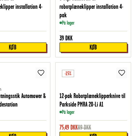
klipper installation 4-
robotplæneklipper installation 4-
pak
På lager
39
DKK
KØB
KØB
-15%
m
lutningsstik Automower &
12-pak Robotplæneklipperknive til
destation
Parkside PMRA 20-Li A1
På lager
75,49
DKK
89
DKK