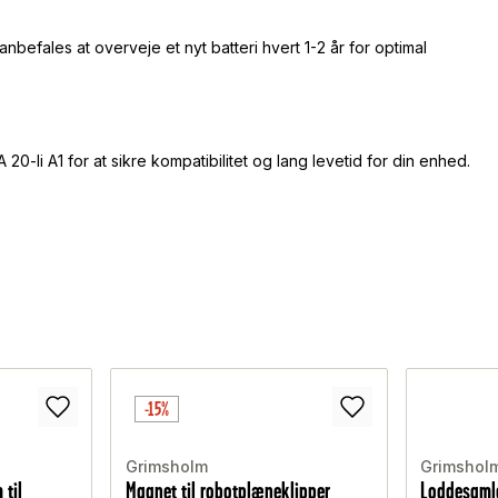
befales at overveje et nyt batteri hvert 1-2 år for optimal
20-li A1 for at sikre kompatibilitet og lang levetid for din enhed.
-15%
Grimsholm
Grimshol
 til
Magnet til robotplæneklipper
Loddesamle