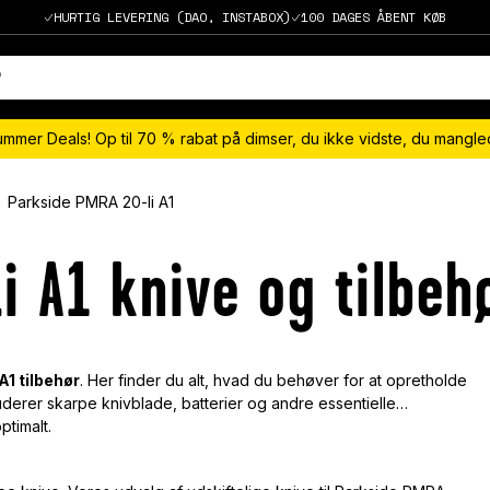
HURTIG LEVERING (DAO, INSTABOX)
100 DAGES ÅBENT KØB
ummer Deals! Op til 70 % rabat på dimser, du ikke vidste, du mangl
Parkside PMRA 20-li A1
i A1 knive og tilbeh
A1 tilbehør
. Her finder du alt, hvad du behøver for at opretholde
erer skarpe knivblade, batterier og andre essentielle
ptimalt.