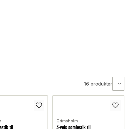
16
produkter
m
Grimsholm
stik til
3-vejs samlestik til