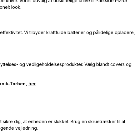
rpe knive. Vores udvalg af udskiftelige knive til Parkside PMRA
onelt look.
fektivitet. Vi tilbyder kraftfulde batterier og pålidelige opladere,
yttelses- og vedligeholdelsesprodukter. Vælg blandt covers og
knik-Torben
,
her
.
t sikre dig, at enheden er slukket. Brug en skruetrækker til at
lgende vejledning.