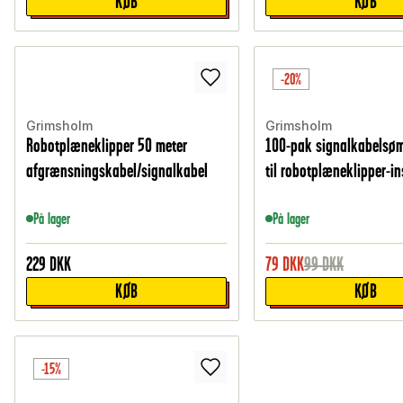
KØB
KØB
-20%
Grimsholm
Grimsholm
Robotplæneklipper 50 meter
100-pak signalkabelsø
afgrænsningskabel/signalkabel
til robotplæneklipper-in
På lager
På lager
229
DKK
79
DKK
99
DKK
KØB
KØB
-15%