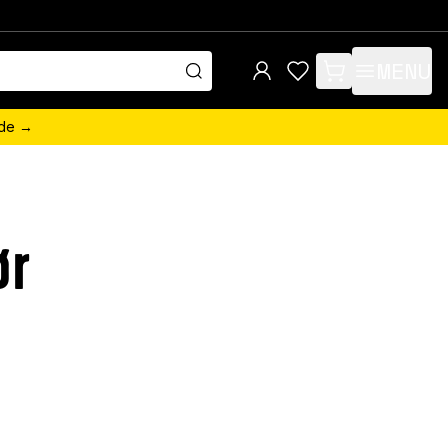
MENU
items in cart, view 
ede →
ør