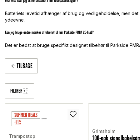
Hvor ofte skal jeg skifte batteriet i min robotplæneklipper?
Batteriets levetid afhænger af brug og vedligeholdelse, men det an
ydeevne.
Kan jeg bruge andre mærker af tilbehør til min Parkside PMRA 20-li A1?
Det er bedst at bruge specifikt designet tilbehør til Parkside PMRA 
TILBAGE
FILTRER
SUMMER DEALS
-11%
Grimsholm
Trampostop
100-pak signalkabelsøm