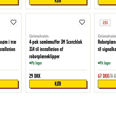
KØB
-15%
Grimsholm
Grimshol
msøm i træ
4-pak samlemuffer 3M Scotchlok
Robotplæne
stallation
314 til installation af
til signalk
robotplæneklipper
På lager
På lager
29
DKK
67
DKK
79
KØB