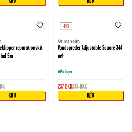
KØB
KØB
-15%
m
Grimsholm
klipper reparationskit
Vandspreder Adjustable Square 344
abel 5m
m²
På lager
DKK
237
DKK
279
DKK
KØB
KØB