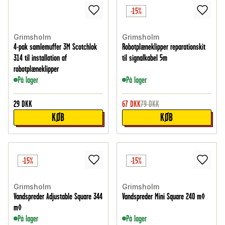
-15%
Grimsholm
Grimsholm
4-pak samlemuffer 3M Scotchlok
Robotplæneklipper reparationskit
314 til installation af
til signalkabel 5m
robotplæneklipper
På lager
På lager
29
DKK
67
DKK
79
DKK
KØB
KØB
-15%
-15%
Grimsholm
Grimsholm
Vandspreder Adjustable Square 344
Vandspreder Mini Square 240 m²
m²
På lager
På lager