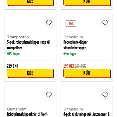
KØB
KØB
-15%
Trampostop
Grimsholm
5-pak robotplæneklipper stop til
Robotplæneklipper
trampoliner
signalkabelsøger
På lager
På lager
219
DKK
195
DKK
229
DKK
KØB
KØB
Grimsholm
Grimsholm
Robotplæneklipperkniv til Wolf-
4-pak tilslutningsstik Automower &