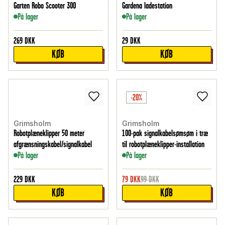
Garten Robo Scooter 300
Gardena ladestation
På lager
På lager
269
DKK
29
DKK
KØB
KØB
-20%
Grimsholm
Grimsholm
Robotplæneklipper 50 meter
100-pak signalkabelsømsøm i træ
afgrænsningskabel/signalkabel
til robotplæneklipper-installation
På lager
På lager
229
DKK
79
DKK
99
DKK
KØB
KØB