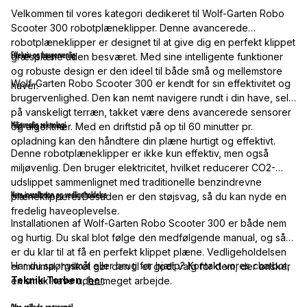
Velkommen til vores kategori dedikeret til Wolf-Garten Robo
Scooter 300 robotplæneklipper. Denne avancerede
robotplæneklipper er designet til at give dig en perfekt klippet
Effektiv og brugervenlig
græsplæne uden besværet. Med sine intelligente funktioner
og robuste design er den ideel til både små og mellemstore
Wolf-Garten Robo Scooter 300 er kendt for sin effektivitet og
haver.
brugervenlighed. Den kan nemt navigere rundt i din have, selv
på vanskeligt terræn, takket være dens avancerede sensorer
Miljøvenlig teknologi
og algoritmer. Med en driftstid på op til 60 minutter pr.
opladning kan den håndtere din plæne hurtigt og effektivt.
Denne robotplæneklipper er ikke kun effektiv, men også
miljøvenlig. Den bruger elektricitet, hvilket reducerer CO2-
udslippet sammenlignet med traditionelle benzindrevne
Nem installation og vedligeholdelse
plæneklippere. Desuden er den støjsvag, så du kan nyde en
fredelig haveoplevelse.
Installationen af Wolf-Garten Robo Scooter 300 er både nem
og hurtig. Du skal blot følge den medfølgende manual, og så
er du klar til at få en perfekt klippet plæne. Vedligeholdelsen
Har du spørgsmål eller brug for hjælp? Kontakt vores chatbot,
er minimal, hvilket gør den til et godt valg for dem, der ønsker
Teknik-Torben
,
her
.
en smuk have uden meget arbejde.