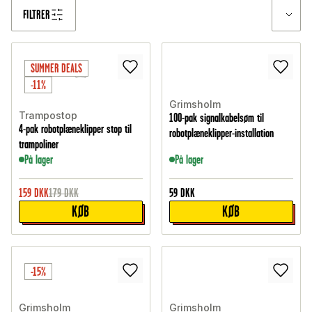
FILTRER
SUMMER DEALS
-11%
Grimsholm
Trampostop
100-pak signalkabelsøm til
4-pak robotplæneklipper stop til
robotplæneklipper-installation
trampoliner
På lager
På lager
159
DKK
179
DKK
59
DKK
KØB
KØB
-15%
Grimsholm
Grimsholm