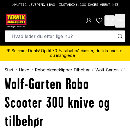
HURTIG LEVERING (DAO, INSTABOX)
100 DAGES ÅBENT KØB
items in cart,
🌴 Summer Deals! Op til 70 % rabat på dimser, du ikke vidste,
du manglede →
Start
Have
Robotplæneklipper Tilbehør
Wolf-Garten
Wo
Wolf-Garten Robo
Scooter 300 knive og
tilbehør