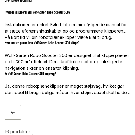
Ofte stillede spørgsmål
Hvordan installerer jeg Wolf-Garten Robo Scooter 300?
Installationen er enkel. Følg blot den medfølgende manual for
at sætte afgrænsningskablet op og programmere klipperen.
På kort tid vil din robotplæneklipper være klar til brug.
Hvor stor en plæne kan Wolf-Garten Robo Scooter 300 klippe?
Wolf-Garten Robo Scooter 300 er designet til at klippe plæner
op til 300 m² effektivt. Dens kraftfulde motor og intelligente
navigation sikrer en ensartet klipning.
Er Wolf-Garten Robo Scooter 300 støjsvag?
Ja, denne robotplæneklipper er meget støjsvag, hvilket gør
den ideel til brug i boligområder, hvor støjniveauet skal holdes
nede.
TILBAGE
16
produkter