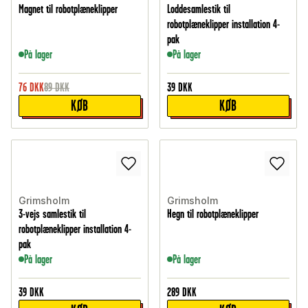
Magnet til robotplæneklipper
Loddesamlestik til
robotplæneklipper installation 4-
pak
På lager
På lager
76
DKK
89
DKK
39
DKK
KØB
KØB
Grimsholm
Grimsholm
3-vejs samlestik til
Hegn til robotplæneklipper
robotplæneklipper installation 4-
pak
På lager
På lager
39
DKK
289
DKK