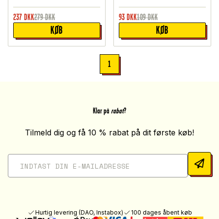
237
DKK
279
DKK
93
DKK
109
DKK
KØB
KØB
1
Klar på
rabat
?
Tilmeld dig og få 10 % rabat på dit første køb!
Hurtig levering (DAO, Instabox)
100 dages åbent køb