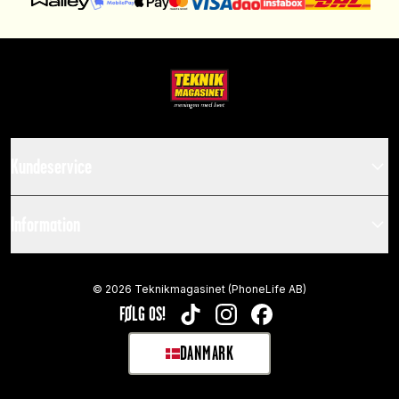
Kundeservice
Information
©
2026
Teknikmagasinet (PhoneLife AB)
FØLG OS!
TIKTOK
INSTAGRAM
FACEBOOK
DANMARK
SELECT MARKET