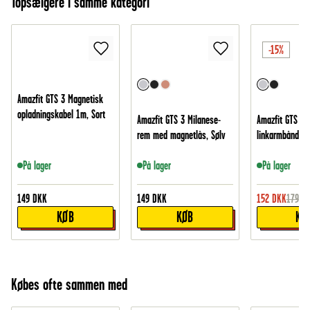
Topsælgere i samme kategori
-15%
Amazfit GTS 3 Magnetisk
opladningskabel 1m, Sort
Amazfit GTS 3 Milanese-
Amazfit GTS 3 S
rem med magnetlås, Sølv
linkarmbånd i m
På lager
På lager
På lager
149
DKK
149
DKK
152
DKK
179
D
KØB
KØB
KØ
Købes ofte sammen med