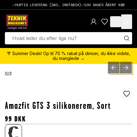
HURTIG LEVERING (DAO, INSTABOX)
100 DAGES ÅBENT KØB
items in cart,
🌴 Summer Deals! Op til 70 % rabat på dimser, du ikke vidste,
du manglede →
PREVIOUS SLID
NEXT S
0
/
3
Amazfit GTS 3 silikonerem, Sort
99
DKK