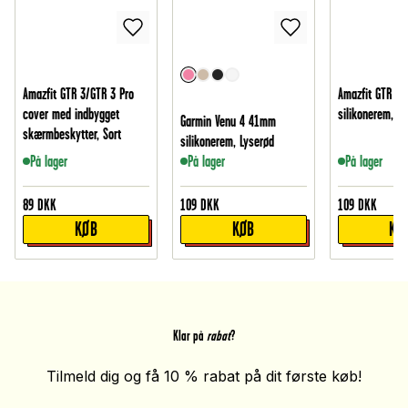
Amazfit GTR 3/GTR 3 Pro
Amazfit GTR 3/
cover med indbygget
silikonerem, So
Garmin Venu 4 41mm
skærmbeskytter, Sort
silikonerem, Lyserød
På lager
På lager
På lager
89
DKK
109
DKK
109
DKK
KØB
KØB
KØ
Klar på
rabat
?
Tilmeld dig og få 10 % rabat på dit første køb!