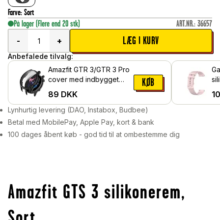
Farve
:
Sort
På lager
(Flere end 20 stk)
ART.NR.
:
36657
LÆG I KURV
-
+
Anbefalede tilvalg:
Amazfit GTR 3/GTR 3 Pro
Ga
cover med indbygget
si
KØB
skærmbeskytter, Sort
89
DKK
1
Lynhurtig levering (DAO, Instabox, Budbee)
Betal med MobilePay, Apple Pay, kort & bank
100 dages åbent køb - god tid til at ombestemme dig
Amazfit GTS 3 silikonerem,
Sort