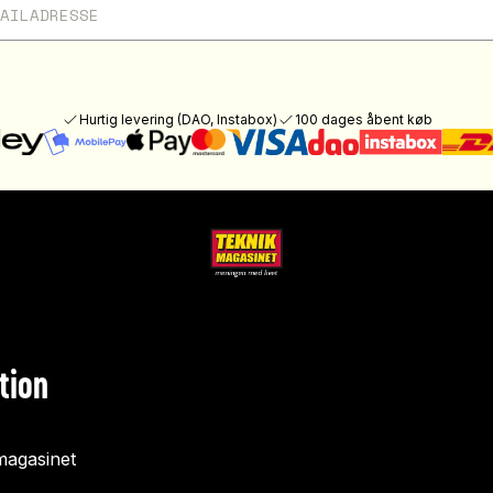
Hurtig levering (DAO, Instabox)
100 dages åbent køb
tion
agasinet