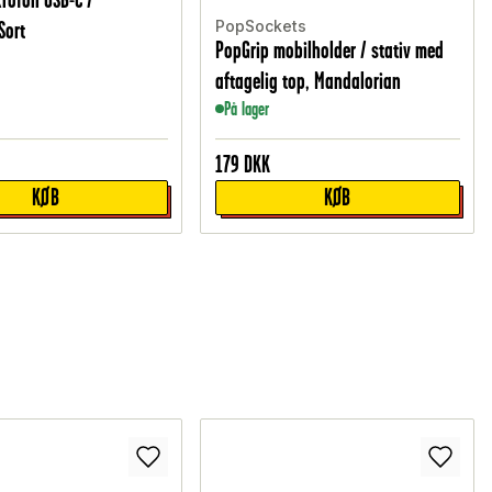
PopSockets
Sort
PopGrip mobilholder / stativ med
aftagelig top, Mandalorian
På lager
179
DKK
KØB
KØB