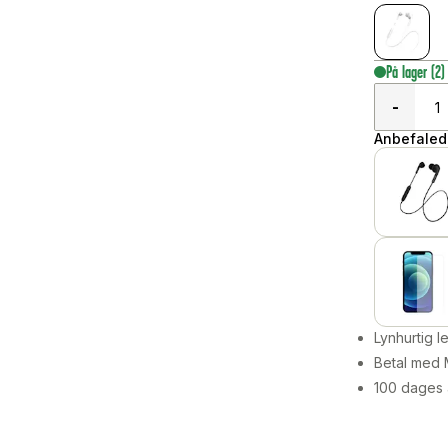
På lager
(2)
-
Anbefalede
Lynhurtig 
Betal med 
100 dages 