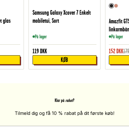
o
Samsung Galaxy Xcover 7 Enkelt
t glas
mobiletui, Sort
Amazfit GTS
linkarmbån
På lager
På lager
119
DKK
152
DKK
17
KØB
Klar på
rabat
?
Tilmeld dig og få 10 % rabat på dit første køb!