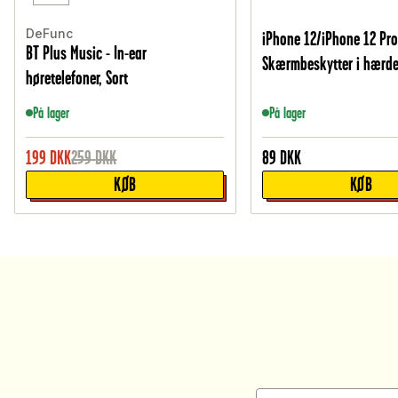
DeFunc
iPhone 12/iPhone 12 Pr
BT Plus Music - In-ear
Skærmbeskytter i hærde
høretelefoner, Sort
På lager
På lager
199
DKK
259
DKK
89
DKK
KØB
KØB