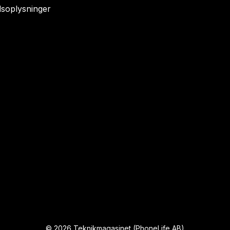
soplysninger
©
2026
Teknikmagasinet (PhoneLife AB)