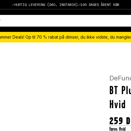
HURTIG LEVERING (DAO, INSTABOX)
100 DAGES ÅBENT KØB
ummer Deals! Op til 70 % rabat på dimser, du ikke vidste, du mangl
DeFun
BT Pl
Hvid
259
Farve
:
Hvid