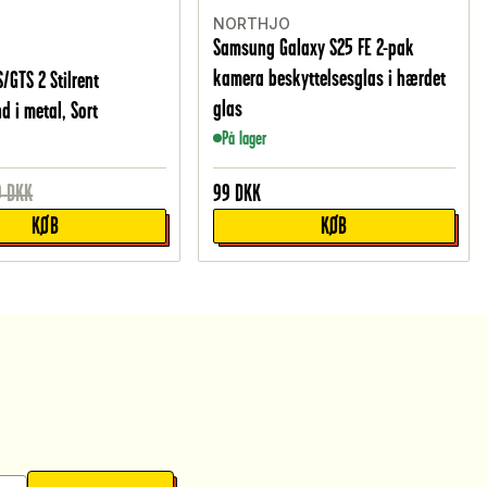
NORTHJO
Samsung Galaxy S25 FE 2-pak
kamera beskyttelsesglas i hærdet
/GTS 2 Stilrent
glas
d i metal, Sort
På lager
9
DKK
99
DKK
KØB
KØB