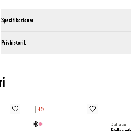
Specifikationer
Prishistorik
ri
-15%
Deltaco
Trådløs mi