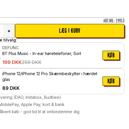
ART.NR.
:
19913
LÆG I KURV
+
 tilvalg:
DEFUNC
BT Plus Music - In-ear høretelefoner, Sort
KØB
199
DKK
259
DKK
iPhone 12/iPhone 12 Pro Skærmbeskytter i hærdet
glas
KØB
89
DKK
levering (DAO, Instabox, Budbee)
MobilePay, Apple Pay, kort & bank
åbent køb - god tid til at ombestemme dig