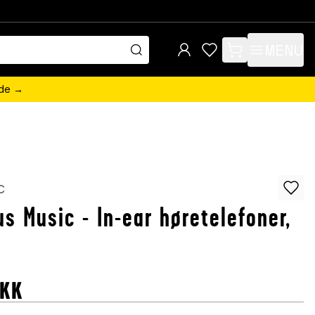
MENU
items in cart, view 
ede →
c
us Music - In-ear høretelefoner,
DKK