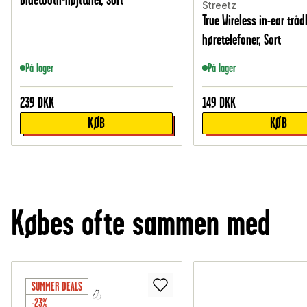
Streetz
True Wireless in-ear tråd
høretelefoner, Sort
På lager
På lager
239
DKK
149
DKK
KØB
KØB
Købes ofte sammen med
SUMMER DEALS
-23%