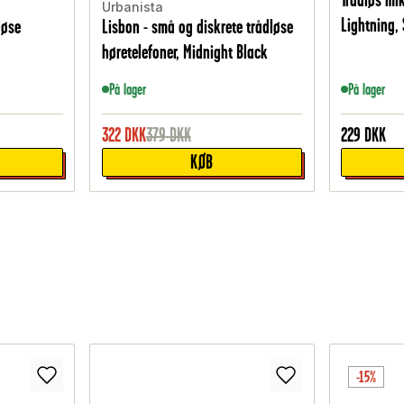
Urbanista
Lightning, 
løse
Lisbon - små og diskrete trådløse
høretelefoner, Midnight Black
På lager
På lager
322
DKK
379
DKK
229
DKK
KØB
-15%