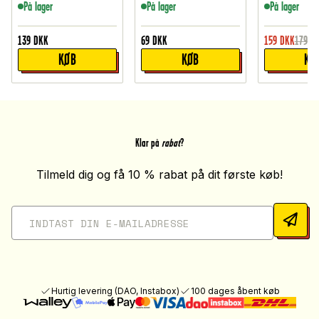
På lager
På lager
På lager
139
DKK
69
DKK
159
DKK
179
D
KØB
KØB
KØ
Klar på
rabat
?
Tilmeld dig og få 10 % rabat på dit første køb!
Hurtig levering (DAO, Instabox)
100 dages åbent køb