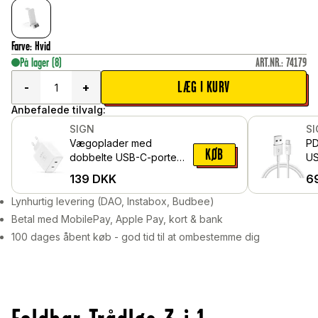
Farve
:
Hvid
På lager
(8)
ART.NR.
:
74179
LÆG I KURV
-
+
Anbefalede tilvalg:
SIGN
S
Vægoplader med
PD
KØB
dobbelte USB-C-porte
US
40W, Hvid
139
DKK
6
Lynhurtig levering (DAO, Instabox, Budbee)
Betal med MobilePay, Apple Pay, kort & bank
100 dages åbent køb - god tid til at ombestemme dig