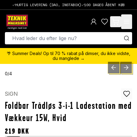
HURTIG LEVERING (DAO, INSTABOX)
100 DAGES ÅBENT KØB
items in cart,
🌴 Summer Deals! Op til 70 % rabat på dimser, du ikke vidste,
du manglede →
PREVIOUS SLID
NEXT S
0
/
4
SiGN
Foldbar Trådløs 3-i-1 Ladestation med
Vækkeur 15W, Hvid
219
DKK