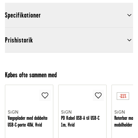
Specifikationer
Prishistorik
Købes ofte sammen med
-11%
SiGN
SiGN
SiGN
Vægoplader med dobbelte
PD Kabel USB-A til USB-C
Roterbar magne
USB-C-porte 40W, Hvid
1m, Hvid
mobilholder til 