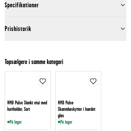
Specifikationer
Prishistorik
Topsælgere i samme kategori
HMD Pulse Slankt etui med
HMD Pulse
kortholder, Sort
Skærmbeskytter i hærdet
glas
På lager
På lager