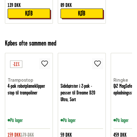
139
DKK
89
DKK
KØB
KØB
Købes ofte sammen med
-11%
Trampostop
Ringke
4-pak robotplæneklipper
Sidebørster i 2-pak -
Qi2 MagSafe 3-i
stop til trampoliner
passer til Dreame D20
opladningsstati
Ultra, Sort
På lager
På lager
På lager
159
DKK
179
DKK
59
DKK
459
DKK