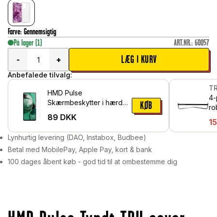
Farve
:
Gennemsigtig
På lager
(1)
ART.NR.
:
60057
LÆG I KURV
-
+
Anbefalede tilvalg:
T
HMD Pulse
4-
Skærmbeskytter i hærdet
KØB
ro
glas
89
DKK
ti
1
Lynhurtig levering (DAO, Instabox, Budbee)
Betal med MobilePay, Apple Pay, kort & bank
100 dages åbent køb - god tid til at ombestemme dig