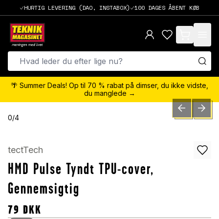
HURTIG LEVERING (DAO, INSTABOX)
100 DAGES ÅBENT KØB
items in cart,
🌴 Summer Deals! Op til 70 % rabat på dimser, du ikke vidste,
du manglede →
PREVIOUS SLID
NEXT S
0
/
4
tectTech
HMD Pulse Tyndt TPU-cover,
Gennemsigtig
79
DKK