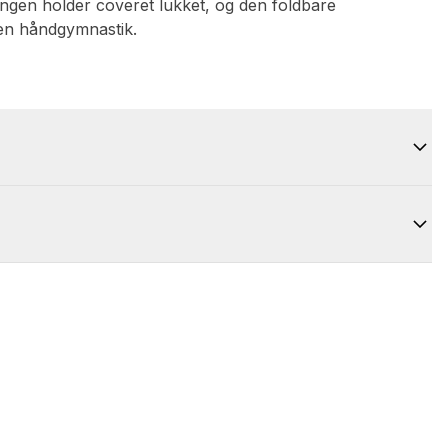
gen holder coveret lukket, og den foldbare
den håndgymnastik.