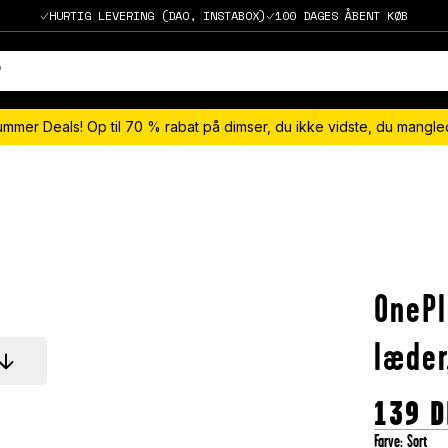
HURTIG LEVERING (DAO, INSTABOX)
100 DAGES ÅBENT KØB
ummer Deals! Op til 70 % rabat på dimser, du ikke vidste, du mangl
OnePl
læder
139
D
Farve
:
Sort