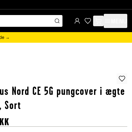
MENU
items in cart, view 
ede →
us Nord CE 5G pungcover i ægte
, Sort
KK