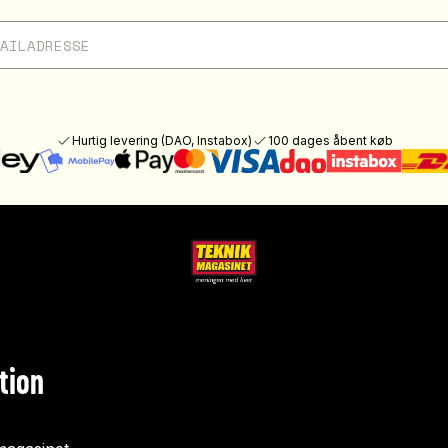
Hurtig levering (DAO, Instabox)
100 dages åbent køb
tion