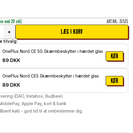
ere end 20 stk)
ART.NR.
:
31521
LÆG I KURV
+
 tilvalg:
OnePlus Nord CE 5G Skærmbeskytter i hærdet glas
KØB
89
DKK
OnePlus Nord CE5 Skærmbeskytter i hærdet glas
KØB
89
DKK
levering (DAO, Instabox, Budbee)
MobilePay, Apple Pay, kort & bank
åbent køb - god tid til at ombestemme dig