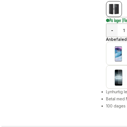
På lager
(Fl
-
Anbefalede
Lynhurtig 
Betal med 
100 dages 