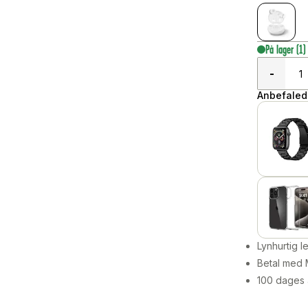
På lager
(1)
-
Anbefalede
Lynhurtig 
Betal med 
100 dages 