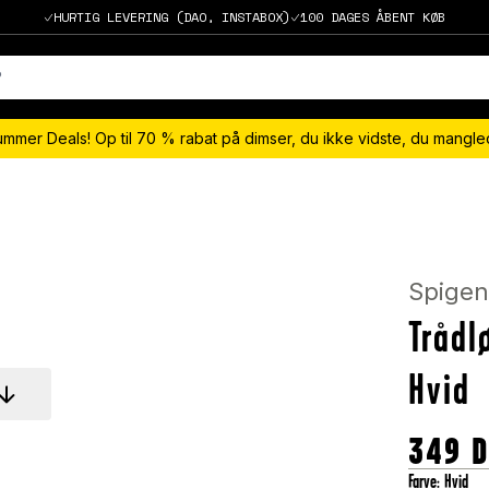
HURTIG LEVERING (DAO, INSTABOX)
100 DAGES ÅBENT KØB
ummer Deals! Op til 70 % rabat på dimser, du ikke vidste, du mangl
Spige
Trådl
Hvid
349
Farve
:
Hvid