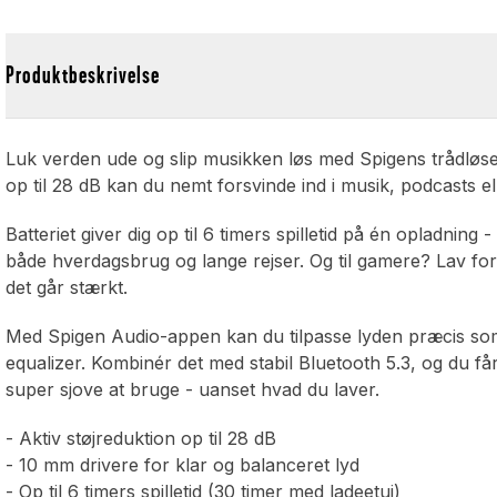
Produktbeskrivelse
Luk verden ude og slip musikken løs med Spigens trådløse
op til 28 dB kan du nemt forsvinde ind i musik, podcasts 
Batteriet giver dig op til 6 timers spilletid på én opladning 
både hverdagsbrug og lange rejser. Og til gamere? Lav fors
det går stærkt.
Med Spigen Audio-appen kan du tilpasse lyden præcis som d
equalizer. Kombinér det med stabil Bluetooth 5.3, og du få
super sjove at bruge - uanset hvad du laver.
- Aktiv støjreduktion op til 28 dB
- 10 mm drivere for klar og balanceret lyd
- Op til 6 timers spilletid (30 timer med ladeetui)