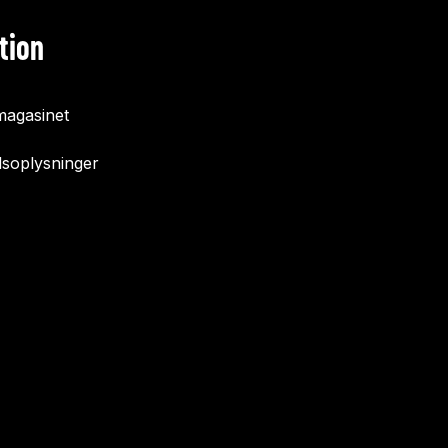
tion
agasinet
soplysninger