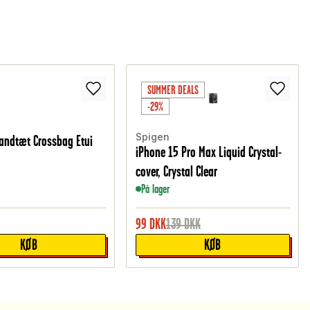
SUMMER DEALS
-29%
Spigen
Vandtæt Crossbag Etui
iPhone 15 Pro Max Liquid Crystal-
cover, Crystal Clear
På lager
99
DKK
139
DKK
KØB
KØB