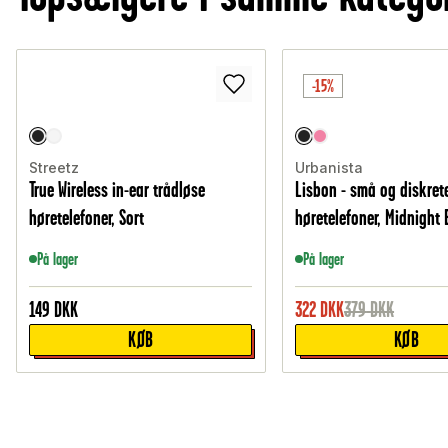
-15%
Streetz
Urbanista
True Wireless in-ear trådløse
Lisbon - små og diskret
høretelefoner, Sort
høretelefoner, Midnight 
På lager
På lager
149
DKK
322
DKK
379
DKK
KØB
KØB