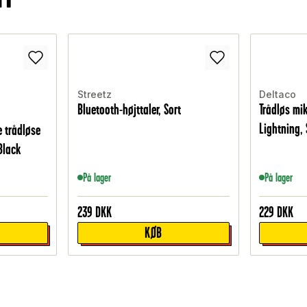
Streetz
Deltaco
Bluetooth-højttaler, Sort
Trådløs mi
Lightning, 
e trådløse
Black
På lager
På lager
239
DKK
229
DKK
KØB