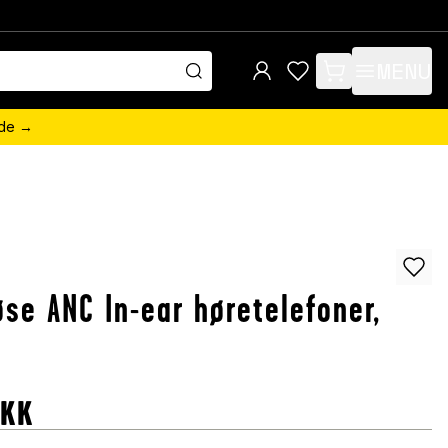
MENU
items in cart, view 
ede →
n
øse ANC In-ear høretelefoner,
DKK