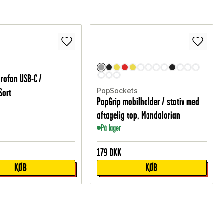
krofon USB-C /
PopSockets
Sort
PopGrip mobilholder / stativ med
aftagelig top, Mandalorian
På lager
179
DKK
KØB
KØB