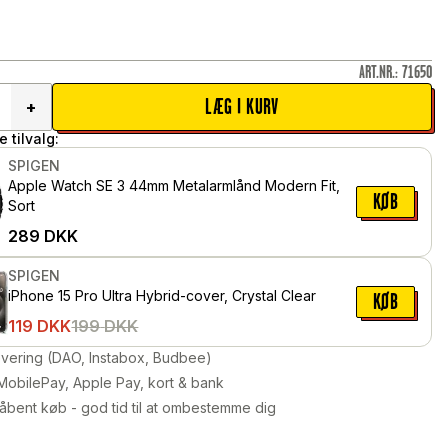
ART.NR.
:
71650
LÆG I KURV
+
 tilvalg:
SPIGEN
Apple Watch SE 3 44mm Metalarmlånd Modern Fit,
KØB
Sort
289
DKK
SPIGEN
iPhone 15 Pro Ultra Hybrid-cover, Crystal Clear
KØB
119
DKK
199
DKK
levering (DAO, Instabox, Budbee)
MobilePay, Apple Pay, kort & bank
åbent køb - god tid til at ombestemme dig