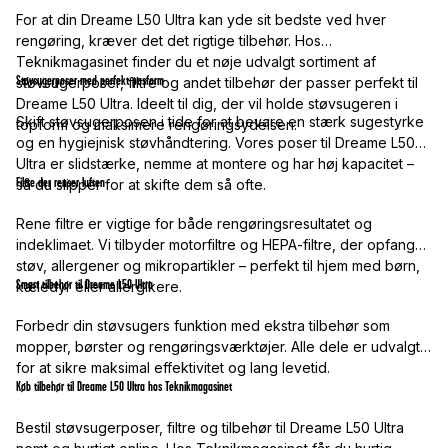
For at din Dreame L50 Ultra kan yde sit bedste ved hver
rengøring, kræver det det rigtige tilbehør. Hos
Teknikmagasinet finder du et nøje udvalgt sortiment af
Støvsugerposer med perfekt pasform
støvsugerposer, filtre og andet tilbehør der passer perfekt til
Dreame L50 Ultra. Ideelt til dig, der vil holde støvsugeren i
Skift støvsugerposen i tide for at bevare en stærk sugestyrke
topform og maksimere rengøringsydelsen.
og en hygiejnisk støvhåndtering. Vores poser til Dreame L50
Ultra er slidstærke, nemme at montere og har høj kapacitet –
Filtre der renser luften
så du slipper for at skifte dem så ofte.
Rene filtre er vigtige for både rengøringsresultatet og
indeklimaet. Vi tilbyder motorfiltre og HEPA-filtre, der opfanger
støv, allergener og mikropartikler – perfekt til hjem med børn,
Smart tilbehør til Dreame L50 Ultra
kæledyr eller allergikere.
Forbedr din støvsugers funktion med ekstra tilbehør som
mopper, børster og rengøringsværktøjer. Alle dele er udvalgt
for at sikre maksimal effektivitet og lang levetid.
Køb tilbehør til Dreame L50 Ultra hos Teknikmagasinet
Bestil støvsugerposer, filtre og tilbehør til Dreame L50 Ultra