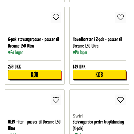
6-pak støvsugerposer - passer til
Hovedbørster i 2-pak - passer til
Dreame L50 Ultra
Dreame L50 Ultra
På lager
På lager
239
DKK
149
DKK
KØB
KØB
Swirl
HEPA-filter - passer til Dreame L50
Støvsugerdeo perler Frugtblanding
Ultra
(4-pak)