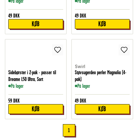
På lager
På lager
49
DKK
49
DKK
KØB
KØB
Swirl
Sidebørster i 2-pak - passer til
Støvsugerdeo perler Magnolia (4-
Dreame L50 Ultra, Sort
pak)
På lager
På lager
59
DKK
49
DKK
KØB
KØB
1