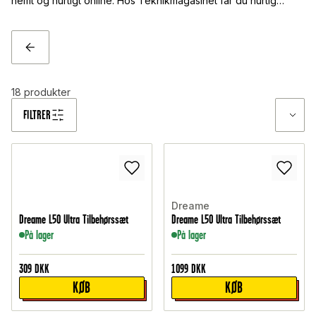
nemt og hurtigt online. Hos Teknikmagasinet får du hurtig
levering, flere fragtmuligheder og produkter af høj kvalitet til
gode priser.
TILBAGE
18
produkter
FILTRER
Dreame
Dreame L50 Ultra Tilbehørssæt
Dreame L50 Ultra Tilbehørssæt
På lager
På lager
309
DKK
1099
DKK
KØB
KØB