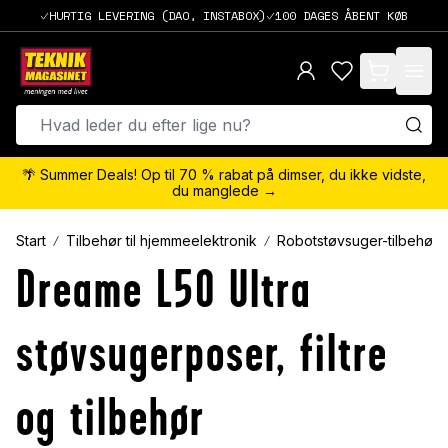
HURTIG LEVERING (DAO, INSTABOX)
100 DAGES ÅBENT KØB
items in cart,
🌴 Summer Deals! Op til 70 % rabat på dimser, du ikke vidste,
du manglede →
Start
Tilbehør til hjemmeelektronik
Robotstøvsuger-tilbehør
Dreame L50 Ultra
støvsugerposer, filtre
og tilbehør