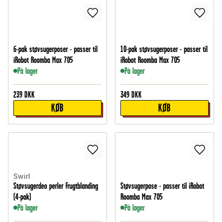
6-pak støvsugerposer - passer til
10-pak støvsugerposer - passer til
iRobot Roomba Max 705
iRobot Roomba Max 705
På lager
På lager
239
DKK
349
DKK
KØB
KØB
Swirl
Støvsugerdeo perler Frugtblanding
Støvsugerpose - passer til iRobot
(4-pak)
Roomba Max 705
På lager
På lager