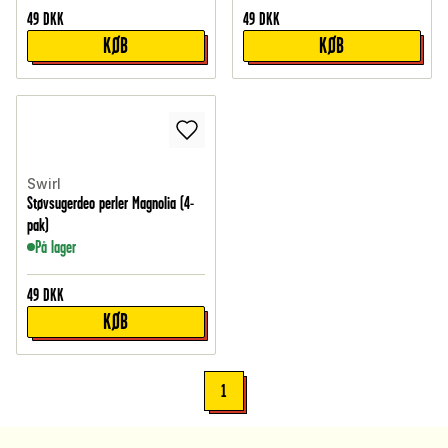
49
DKK
49
DKK
KØB
KØB
Swirl
Støvsugerdeo perler Magnolia (4-
pak)
På lager
49
DKK
KØB
1