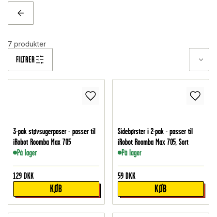
TILBAGE
7
produkter
FILTRER
3-pak støvsugerposer - passer til
Sidebørster i 2-pak - passer til
iRobot Roomba Max 705
iRobot Roomba Max 705, Sort
På lager
På lager
129
DKK
59
DKK
KØB
KØB