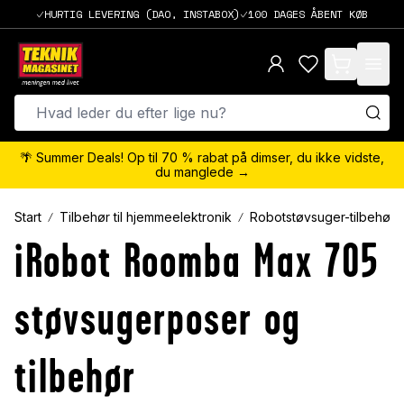
HURTIG LEVERING (DAO, INSTABOX)
100 DAGES ÅBENT KØB
items in cart,
🌴 Summer Deals! Op til 70 % rabat på dimser, du ikke vidste,
du manglede →
Start
Tilbehør til hjemmeelektronik
Robotstøvsuger-tilbehør
iRobot Roomba Max 705
støvsugerposer og
tilbehør