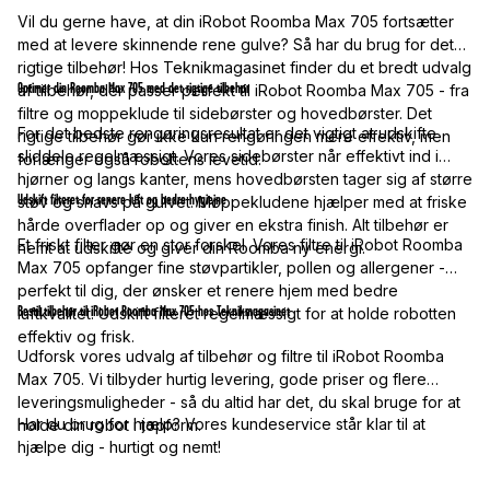
Vil du gerne have, at din iRobot Roomba Max 705 fortsætter
med at levere skinnende rene gulve? Så har du brug for det
rigtige tilbehør! Hos Teknikmagasinet finder du et bredt udvalg
Optimer din Roomba Max 705 med det rigtige tilbehør
af tilbehør, der passer perfekt til iRobot Roomba Max 705 - fra
filtre og moppeklude til sidebørster og hovedbørster. Det
For det bedste rengøringsresultat er det vigtigt at udskifte
rigtige tilbehør gør ikke kun rengøringen mere effektiv, men
sliddele regelmæssigt. Vores sidebørster når effektivt ind i
forlænger også robottens levetid.
hjørner og langs kanter, mens hovedbørsten tager sig af større
Udskift filteret for renere luft og bedre hygiejne
støv og snavs på gulvet. Moppekludene hjælper med at friske
hårde overflader op og giver en ekstra finish. Alt tilbehør er
Et friskt filter gør en stor forskel. Vores filtre til iRobot Roomba
nemt at udskifte og giver din Roomba ny energi.
Max 705 opfanger fine støvpartikler, pollen og allergener -
perfekt til dig, der ønsker et renere hjem med bedre
Bestil tilbehør til iRobot Roomba Max 705 hos Teknikmagasinet
luftkvalitet. Udskift filteret regelmæssigt for at holde robotten
effektiv og frisk.
Udforsk vores udvalg af tilbehør og filtre til iRobot Roomba
Max 705. Vi tilbyder hurtig levering, gode priser og flere
leveringsmuligheder - så du altid har det, du skal bruge for at
Har du brug for hjælp? Vores kundeservice står klar til at
holde din robot i topform.
hjælpe dig - hurtigt og nemt!