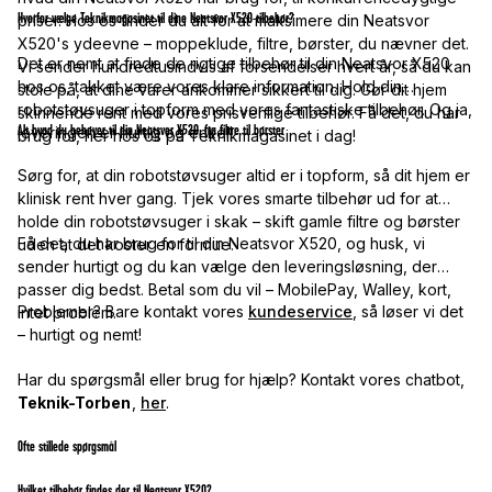
Hvorfor vælge Teknikmagasinet til dine Neatsvor X520-tilbehør?
priser. Hos os finder du alt for at maksimere din Neatsvor
X520's ydeevne – moppeklude, filtre, børster, du nævner det.
Det er nemt at finde de rigtige tilbehør til din Neatsvor X520
Vi sender hundredtusindvis af forsendelser hvert år, så du kan
hos os, takket være vores klare information. Hold din
stole på, at dine varer ankommer sikkert til dig. Gør dit hjem
robotstøvsuger i topform med vores fantastiske tilbehør. Og ja,
skinnende rent med vores prisvenlige tilbehør. Få det, du har
Alt hvad du behøver til din Neatsvor X520, fra filtre til børster
leveringen er hurtig og enkel!
brug for, her hos os på Teknikmagasinet i dag!
Sørg for, at din robotstøvsuger altid er i topform, så dit hjem er
klinisk rent hver gang. Tjek vores smarte tilbehør ud for at
holde din robotstøvsuger i skak – skift gamle filtre og børster
Få det, du har brug for til din Neatsvor X520, og husk, vi
uden at det koster en formue.
sender hurtigt og du kan vælge den leveringsløsning, der
passer dig bedst. Betal som du vil – MobilePay, Walley, kort,
Problemer? Bare kontakt vores
kundeservice
, så løser vi det
intet problem.
– hurtigt og nemt!
Har du spørgsmål eller brug for hjælp? Kontakt vores chatbot,
Teknik-Torben
,
her
.
Ofte stillede spørgsmål
Hvilket tilbehør findes der til Neatsvor X520?