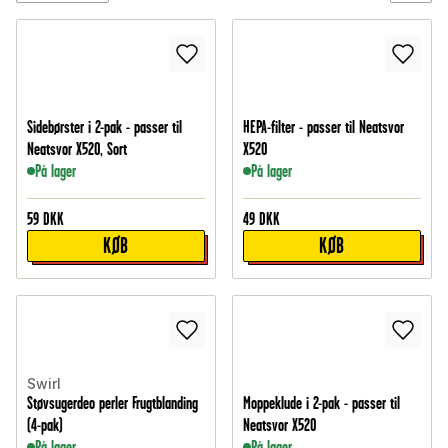
Sidebørster i 2-pak - passer til
HEPA-filter - passer til Neatsvor
Neatsvor X520, Sort
X520
På lager
På lager
59
DKK
49
DKK
KØB
KØB
Swirl
Støvsugerdeo perler Frugtblanding
Moppeklude i 2-pak - passer til
(4-pak)
Neatsvor X520
På lager
På lager