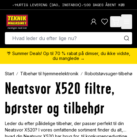
HURTIG LEVERING (DAO, INSTABOX)
100 DAGES ÅBENT KØB
items in cart,
🌴 Summer Deals! Op til 70 % rabat på dimser, du ikke vidste,
du manglede →
Start
Tilbehør til hjemmeelektronik
Robotstøvsuger-tilbehør
Neatsvor X520 filtre,
børster og tilbehør
Leder du efter pålidelige tilbehør, der passer perfekt til din
Neatsvor X520? I vores omfattende sortiment finder du alt,
hvad din Neatsvor X520 har brug for, til konkurrencedygtige