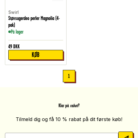
Swirl
Støvsugerdeo perler Magnolia (4-
pak)
På lager
49
DKK
KØB
1
Klar på
rabat
?
Tilmeld dig og få 10 % rabat på dit første køb!