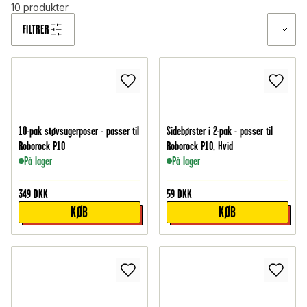
10
produkter
FILTRER
10-pak støvsugerposer - passer til
Sidebørster i 2-pak - passer til
Roborock P10
Roborock P10, Hvid
På lager
På lager
349
DKK
59
DKK
KØB
KØB