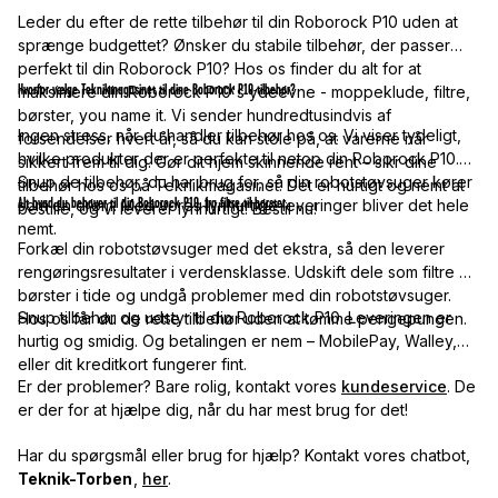
Leder du efter de rette tilbehør til din Roborock P10 uden at
sprænge budgettet? Ønsker du stabile tilbehør, der passer
perfekt til din Roborock P10? Hos os finder du alt for at
Hvorfor vælge Teknikmagasinet til dine Roborock P10-tilbehør?
maksimere din Roborock P10's ydeevne - moppeklude, filtre,
børster, you name it. Vi sender hundredtusindvis af
Ingen stress, når du handler tilbehør hos os. Vi viser tydeligt,
forsendelser hvert år, så du kan stole på, at varerne når
hvilke produkter der er perfekte til netop din Roborock P10.
sikkert frem til dig. Gør dit hjem skinnende rent – sikr dine
Snup de tilbehør, du har brug for, så din robotstøvsuger kører
tilbehør hos os på Teknikmagasinet. Det er hurtigt og nemt at
Alt hvad du behøver til din Roborock P10, fra filtre til børster.
som en drøm. Med vores lynhurtige leveringer bliver det hele
bestille, og vi leverer lynhurtigt! Bestil nu!
nemt.
Forkæl din robotstøvsuger med det ekstra, så den leverer
rengøringsresultater i verdensklasse. Udskift dele som filtre og
børster i tide og undgå problemer med din robotstøvsuger.
Snup tilbehør og udstyr til din Roborock P10. Leveringen er
Hos os får du de rette tilbehør uden at tømme pengepungen.
hurtig og smidig. Og betalingen er nem – MobilePay, Walley,
eller dit kreditkort fungerer fint.
Er der problemer? Bare rolig, kontakt vores
kundeservice
. De
er der for at hjælpe dig, når du har mest brug for det!
Har du spørgsmål eller brug for hjælp? Kontakt vores chatbot,
Teknik-Torben
,
her
.