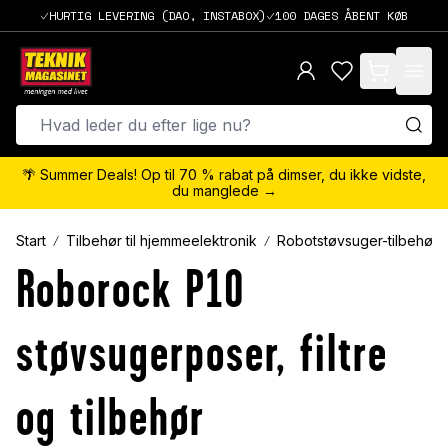
HURTIG LEVERING (DAO, INSTABOX)
100 DAGES ÅBENT KØB
items in cart,
🌴 Summer Deals! Op til 70 % rabat på dimser, du ikke vidste,
du manglede →
Start
Tilbehør til hjemmeelektronik
Robotstøvsuger-tilbehør
Roborock P10
støvsugerposer, filtre
og tilbehør