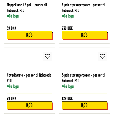
Moppeklude i 2-pak - passer til
6-pak støvsugerposer - passer til
Roborock P10
Roborock P10
På lager
På lager
59
DKK
239
DKK
KØB
KØB
Hovedbørste - passer til Roborock
3-pak støvsugerposer - passer til
P10
Roborock P10
På lager
På lager
79
DKK
129
DKK
KØB
KØB