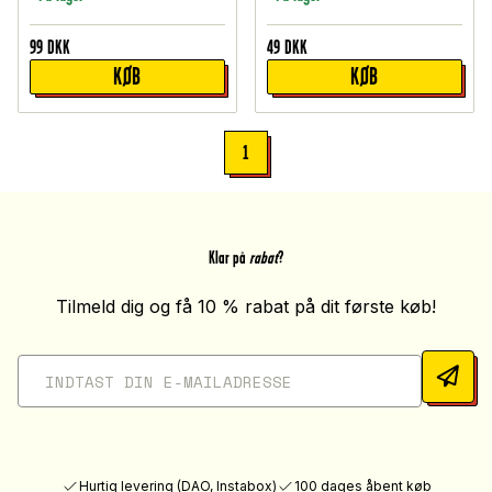
99
DKK
49
DKK
KØB
KØB
1
Klar på
rabat
?
Tilmeld dig og få 10 % rabat på dit første køb!
Hurtig levering (DAO, Instabox)
100 dages åbent køb