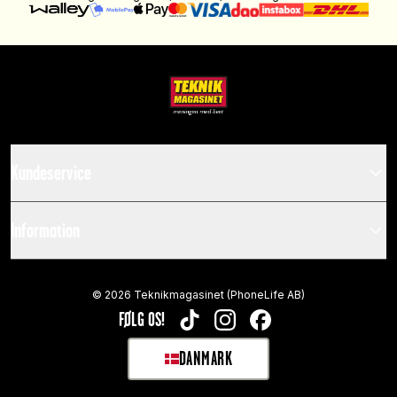
Kundeservice
Information
©
2026
Teknikmagasinet (PhoneLife AB)
FØLG OS!
TIKTOK
INSTAGRAM
FACEBOOK
DANMARK
SELECT MARKET