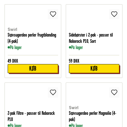
Swirl
Støvsugerdeo perler Frugtblanding
Sidebørster i 2-pak - passer til
(4-pak)
Roborock P10, Sort
På lager
På lager
49
DKK
59
DKK
KØB
KØB
Swirl
2-pak Filtre - passer til Roborock
Støvsugerdeo perler Magnolia (4-
P10
pak)
På lager
På lager