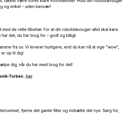
os, takket være vores klare informationer. Hold din robotstøvsuger
rtig og enkel – uden besvær!
d med de rette tilbehør. For at din robotstøvsuger altid skal køre
har det, du har brug for – godt og billigt.
hørene fra os. Vi leverer hurtigere, end du kan nå at sige "wow",
r op til dig!
hjælpe dig, når du har mest brug for det!
knik-Torben
,
her
.
ilterrummet, fjerne det gamle filter og indsætte det nye. Sørg for,