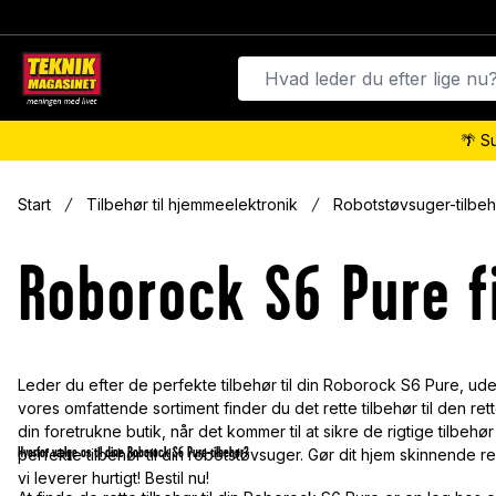
🌴 S
Start
Tilbehør til hjemmeelektronik
Robotstøvsuger-tilbeh
Roborock S6 Pure fi
Leder du efter de perfekte tilbehør til din Roborock S6 Pure, uden
vores omfattende sortiment finder du det rette tilbehør til den re
din foretrukne butik, når det kommer til at sikre de rigtige tilbehør
Hvorfor vælge os til dine Roborock S6 Pure-tilbehør?
perfekte tilbehør til din robotstøvsuger. Gør dit hjem skinnende ren
vi leverer hurtigt! Bestil nu!