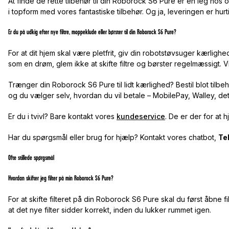
At finde de rette tilbehør til din Roborock S6 Pure er en leg hos 
i topform med vores fantastiske tilbehør. Og ja, leveringen er hu
Er du på udkig efter nye filtre, moppeklude eller børster til din Roborock S6 Pure?
For at dit hjem skal være pletfrit, giv din robotstøvsuger kærlighe
som en drøm, glem ikke at skifte filtre og børster regelmæssigt. Vi 
Trænger din Roborock S6 Pure til lidt kærlighed? Bestil blot tilbe
og du vælger selv, hvordan du vil betale – MobilePay, Walley, det e
Er du i tvivl? Bare kontakt vores
kundeservice
. De er der for at 
Har du spørgsmål eller brug for hjælp? Kontakt vores chatbot,
Te
Ofte stillede spørgsmål
Hvordan skifter jeg filter på min Roborock S6 Pure?
For at skifte filteret på din Roborock S6 Pure skal du først åbne f
at det nye filter sidder korrekt, inden du lukker rummet igen.