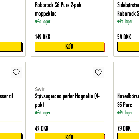
Roborock S6 Pure 2-pak
Sidebørster
moppeklud
Roborock S
På lager
På lager
149
DKK
59
DKK
KØB
Swirl
ser til
Støvsugerdeo perler Magnolia (4-
Hovedbørst
pak)
S6 Pure
På lager
På lager
49
DKK
79
DKK
KØB