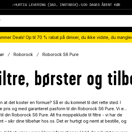
HURTIG LEVERING (DAO, INSTABOX)
100 DAGES ÅBENT KØB
ummer Deals! Op til 70 % rabat på dimser, du ikke vidste, du mangl
ør
Roborock
Roborock S6 Pure
ltre, børster og til
 at det koster en formue? Så er du kommet til det rette sted. I
tte pris og med garanteret pasform til din Roborock S6 Pure. Vi er
 til din Roborock S6 Pure. Alt fra moppeklude til filtre - vi har de
t – sikr dine tilbehør hos os. Det er hurtigt og nemt at bestille, og