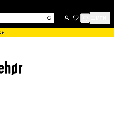
MENU
items in cart, view 
ede →
behør