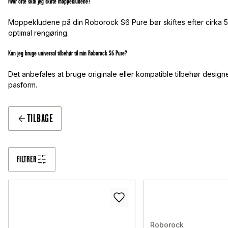
Hvor ofte skal jeg skifte moppekludene?
Moppekludene på din Roborock S6 Pure bør skiftes efter cirka 50 
optimal rengøring.
Kan jeg bruge universal tilbehør til min Roborock S6 Pure?
Det anbefales at bruge originale eller kompatible tilbehør desig
pasform.
TILBAGE
FILTRER
Roborock