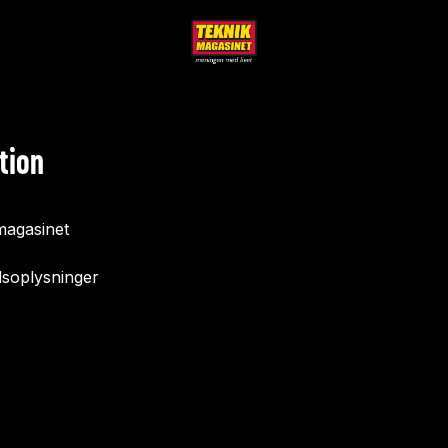
tion
agasinet
soplysninger