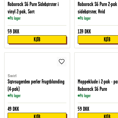
Roborock S6 Pure Sidebørster i
Roborock S6 Pure 2-pak
vinyl 2-pak, Sort
sidebørster, Hvid
På lager
På lager
59
DKK
139
DKK
KØB
KØB
Swirl
Støvsugerdeo perler Frugtblanding
Moppeklude i 2-pak - pas
(4-pak)
Roborock S6 Pure
På lager
På lager
49
DKK
59
DKK
KØB
KØB