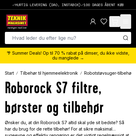
HURTIG LEVERING (DAO, INSTABOX)
100 DAGES ÅBENT KØB
items in cart,
🌴 Summer Deals! Op til 70 % rabat på dimser, du ikke vidste,
du manglede →
Start
Tilbehør til hjemmeelektronik
Robotstøvsuger-tilbehør
Roborock S7 filtre,
børster og tilbehør
Ønsker du, at din Roborock S7 altid skal yde sit bedste? Så
har du brug for de rette tilbehør! For at sikre maksimal
sugeevne og effektiv rengøring er det vigtigt regelmæssigt at