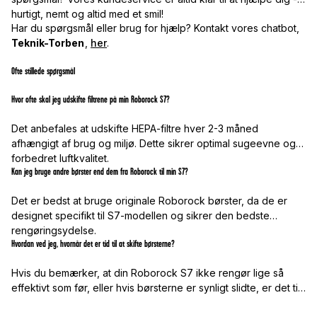
hurtigt, nemt og altid med et smil!
Har du spørgsmål eller brug for hjælp? Kontakt vores chatbot,
Teknik-Torben
,
her
.
Ofte stillede spørgsmål
Hvor ofte skal jeg udskifte filtrene på min Roborock S7?
Det anbefales at udskifte HEPA-filtre hver 2-3 måned
afhængigt af brug og miljø. Dette sikrer optimal sugeevne og
forbedret luftkvalitet.
Kan jeg bruge andre børster end dem fra Roborock til min S7?
Det er bedst at bruge originale Roborock børster, da de er
designet specifikt til S7-modellen og sikrer den bedste
rengøringsydelse.
Hvordan ved jeg, hvornår det er tid til at skifte børsterne?
Hvis du bemærker, at din Roborock S7 ikke rengør lige så
effektivt som før, eller hvis børsterne er synligt slidte, er det tid
til en udskiftning.