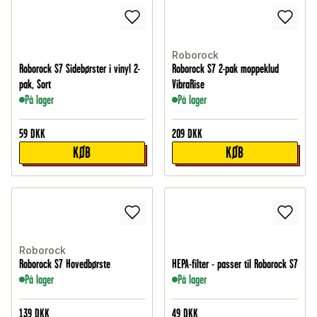
Roborock
Roborock S7 Sidebørster i vinyl 2-
Roborock S7 2-pak moppeklud
pak, Sort
VibraRise
På lager
På lager
59
DKK
209
DKK
KØB
KØB
Roborock
Roborock S7 Hovedbørste
HEPA-filter - passer til Roborock S7
På lager
På lager
139
DKK
49
DKK