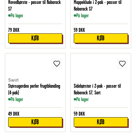
Hovedbørste - passer til Roborock
Moppeklude i 2-pak - passer til
S7
Roborock S7
På lager
På lager
79
DKK
59
DKK
KØB
KØB
Swirl
Støvsugerdeo perler Frugtblanding
Sidebørster i 2-pak - passer til
(4-pak)
Roborock S7, Sort
På lager
På lager
49
DKK
59
DKK
KØB
KØB