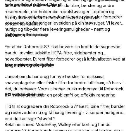
Hvorfor købe tilbehør til din Roborock S7 hos os?
udskifte slidte dele. Her finder du filtre, børster og andre
reservedele, der holder din robotstøvsuger i topform og
Vi tilbyder kvalitetsreservedele til gode priser, der forbedrer
sikrer, at den fortsætter med at levere et perfekt
ydeevnen og forlænger levetiden på din støvsuger. Vi leverer
rengøringsresultat.
hurtigt og tilbyder flere leveringsmuligheder – nemt og
Udskift børster og filtre regelmæssigt
bekvemt!
For at din Roborock S7 skal bevare sin kraftfulde sugeevne,
bør du jævnligt udskifte HEPA-filtre, sidebørster og
hovedbørster. Et rent filter forbedrer også luftkvaliteten ved at
Optimer rengøringen med de rette tilbehør
fange støv og allergener.
Uanset om du har brug for nye børster for maksimal
snavsoptagelse eller friske filtre for bedre luftstrøm, så har vi
det, du behøver. Vores tilbehør er skræddersyet til Roborock
Bestil Roborock S7-tilbehør i dag!
S7, hvilket garanterer en problemfri og effektiv rengøring.
Tid til at opgradere din Roborock S7? Bestil dine filtre, børster
og reservedele nu og få hurtig levering - vi sender hurtigere,
end du kan sige "støvfrit"!
Betal nemt med MobilePay, Walley eller kort, og har du
spørgsmål? Vores kundeservice er altid klar til at hjælpe dig -