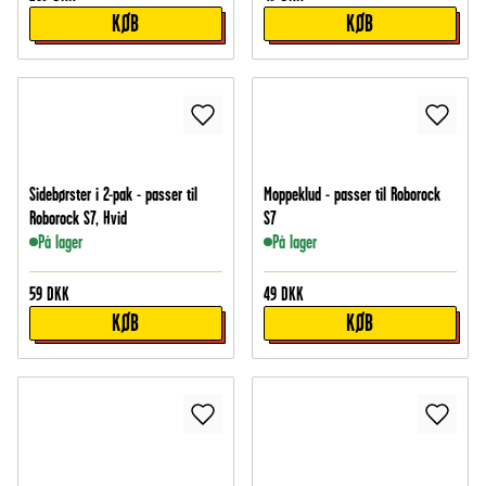
KØB
KØB
Sidebørster i 2-pak - passer til
Moppeklud - passer til Roborock
Roborock S7, Hvid
S7
På lager
På lager
59
DKK
49
DKK
KØB
KØB