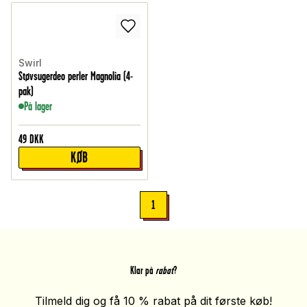
Swirl
Støvsugerdeo perler Magnolia (4-
pak)
På lager
49
DKK
KØB
1
Klar på
rabat
?
Tilmeld dig og få 10 % rabat på dit første køb!