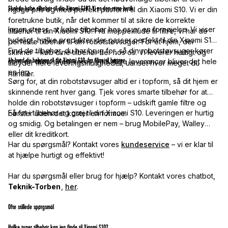
Skal du købe tilbehør til din Xiaomi S10? Vi er den rette butik
rigtige pris og med perfekt pasform til din Xiaomi S10. Vi er din
foretrukne butik, når det kommer til at sikre de korrekte
Ingen stress, at købe tilbehør hos os er en fornøjelse. Vi viser
tilbehør til din Xiaomi S10. Fra moppeklude til filtre, vi har de
tydeligt, hvilke produkter der passer perfekt til din Xiaomi S10.
perfekte tilbehør til din robotstøvsuger. For et hjem, der
Find de tilbehør, du har brug for, så din robotstøvsuger kører
skinner – køb dine tilbehør her hos os. Vi leverer hurtigt og
Alt hvad du behøver til din Xiaomi S10, fra filtre til børster
som en drøm. Med vores lynhurtige leverancer bliver det hele
tilbyder flere leveringsmuligheder, uanset hvor meget du
en leg.
handler.
Sørg for, at din robotstøvsuger altid er i topform, så dit hjem er
skinnende rent hver gang. Tjek vores smarte tilbehør for at
holde din robotstøvsuger i topform – udskift gamle filtre og
Få fat i tilbehør og grej til din Xiaomi S10. Leveringen er hurtig
børster uden det koster en formue.
og smidig. Og betalingen er nem – brug MobilePay, Walley
eller dit kreditkort.
Har du spørgsmål? Kontakt vores
kundeservice
– vi er klar til
at hjælpe hurtigt og effektivt!
Har du spørgsmål eller brug for hjælp? Kontakt vores chatbot,
Teknik-Torben
,
her
.
Ofte stillede spørgsmål
Hvilke typer tilbehør kan jeg finde til Xiaomi S10?