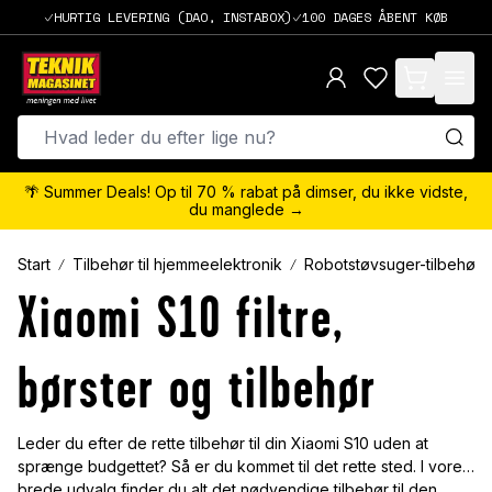
HURTIG LEVERING (DAO, INSTABOX)
100 DAGES ÅBENT KØB
items in cart,
🌴 Summer Deals! Op til 70 % rabat på dimser, du ikke vidste,
du manglede →
Start
Tilbehør til hjemmeelektronik
Robotstøvsuger-tilbehør
Xiaomi S10 filtre,
børster og tilbehør
Leder du efter de rette tilbehør til din Xiaomi S10 uden at
sprænge budgettet? Så er du kommet til det rette sted. I vores
brede udvalg finder du alt det nødvendige tilbehør til den