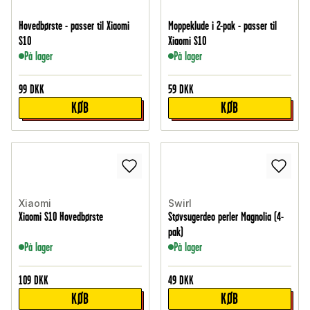
Hovedbørste - passer til Xiaomi
Moppeklude i 2-pak - passer til
S10
Xiaomi S10
På lager
På lager
99
DKK
59
DKK
KØB
KØB
Xiaomi
Swirl
Xiaomi S10 Hovedbørste
Støvsugerdeo perler Magnolia (4-
pak)
På lager
På lager
109
DKK
49
DKK
KØB
KØB