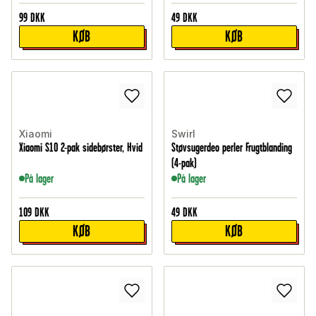
99
DKK
49
DKK
KØB
KØB
Xiaomi
Swirl
Xiaomi S10 2-pak sidebørster, Hvid
Støvsugerdeo perler Frugtblanding
(4-pak)
På lager
På lager
109
DKK
49
DKK
KØB
KØB