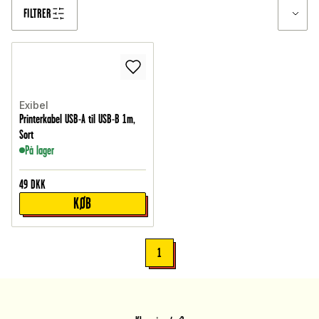
FILTRER
Exibel
Printerkabel USB-A til USB-B 1m,
Sort
På lager
49
DKK
KØB
1