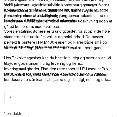
Vi tilbyder tonere, der er udviklet til at levere tydelige
stabil ydeevne – perfekt til både kontoret og hjemmet. Vores
dokumenter og pålidelig funktionalitet gennem hele levetiden.
tonere passer til flere modeller i M400-serien og er et
Toneren er nem at installere og fungerer problemfrit med din
prisvenligt alternativ til originale produkter.
Kompatible tonere til HP M400-serien - høj kvalitet til en lavere pris
HP-printer, hvilket gør den ideel til effektiv udskrivning uden at
gå på kompromis med kvaliteten.
Vores erstatningstonere er grundigt testet for at opfylde høje
standarder for udskriftskvalitet og holdbarhed. De passer
perfekt til printere i HP M400-serien og klarer både små og
Køb toner til HP LaserJet Pro M400-serien hos Teknikmagasinet
store udskriftsopgaver med ensartet resultat – hver gang.
Hos Teknikmagasinet kan du bestille hurtigt og nemt online. Vi
tilbyder gode priser, hurtig levering og flere
leveringsmuligheder. Find den rette toner til HP LaserJet Pro
Har du brug for hjælp til at finde den rigtige model? Vores
M400-serien og hold din printer kørende uden afbrydelser.
kundeservice står klar til at hjælpe dig - hurtigt, nemt og uden
bøvl!
TILBAGE
1
produkter