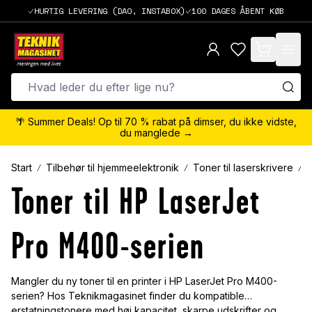
HURTIG LEVERING (DAO, INSTABOX)
100 DAGES ÅBENT KØB
items in cart,
🌴 Summer Deals! Op til 70 % rabat på dimser, du ikke vidste,
du manglede →
Start
Tilbehør til hjemmeelektronik
Toner til laserskrivere
Toner til HP LaserJet
Pro M400-serien
Mangler du ny toner til en printer i HP LaserJet Pro M400-
serien? Hos Teknikmagasinet finder du kompatible
erstatningstonere med høj kapacitet, skarpe udskrifter og