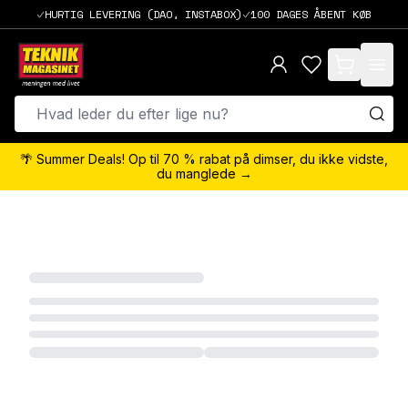
HURTIG LEVERING (DAO, INSTABOX)
100 DAGES ÅBENT KØB
items in cart,
🌴 Summer Deals! Op til 70 % rabat på dimser, du ikke vidste,
du manglede →