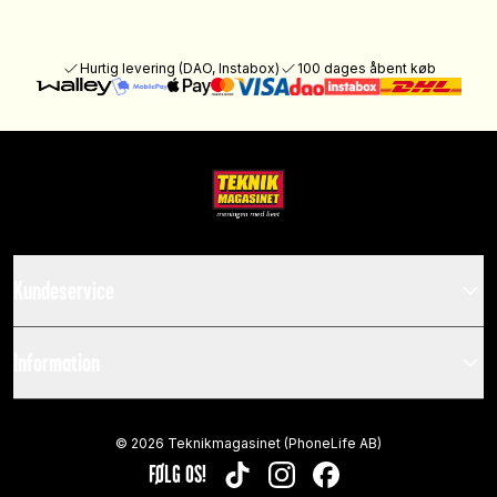
Hurtig levering (DAO, Instabox)
100 dages åbent køb
Kundeservice
Information
©
2026
Teknikmagasinet (PhoneLife AB)
FØLG OS!
TIKTOK
INSTAGRAM
FACEBOOK