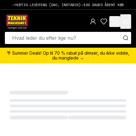
HURTIG LEVERING (DAO, INSTABOX)
100 DAGES ÅBENT KØB
items in cart,
🌴 Summer Deals! Op til 70 % rabat på dimser, du ikke vidste,
du manglede →