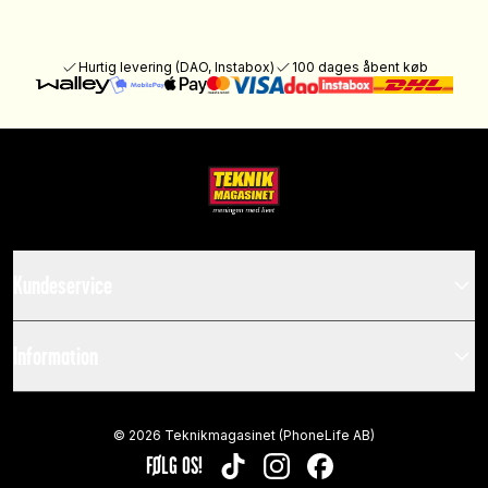
Hurtig levering (DAO, Instabox)
100 dages åbent køb
Kundeservice
Information
©
2026
Teknikmagasinet (PhoneLife AB)
FØLG OS!
TIKTOK
INSTAGRAM
FACEBOOK