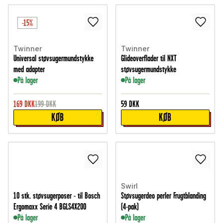
-15%
Twinner
Twinner
Universal støvsugermundstykke
Glideoverflader til NXT
med adapter
støvsugermundstykke
På lager
På lager
169
DKK
199
DKK
59
DKK
KØB
KØB
Swirl
10 stk. støvsugerposer - til Bosch
Støvsugerdeo perler Frugtblanding
Ergomaxx Serie 4 BGLS4X200
(4-pak)
På lager
På lager