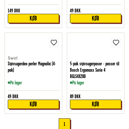
149
DKK
49
DKK
KØB
KØB
Swirl
Støvsugerdeo perler Magnolia (4-
5-pak støvsugerposer - passer til
pak)
Bosch Ergomaxx Serie 4
BGLS4X200
På lager
På lager
49
DKK
89
DKK
KØB
KØB
1