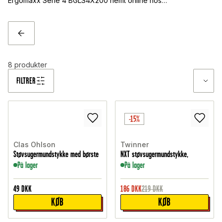
Ergomaxx Serie 4 BGLS4X200 nemt online hos
Teknikmagasinet. Vi tilbyder hurtig levering, flere
fragtmuligheder og gode priser.
TILBAGE
8
produkter
FILTRER
-15%
Clas Ohlson
Twinner
Støvsugermundstykke med børste
NXT støvsugermundstykke,
På lager
På lager
49
DKK
186
DKK
219
DKK
KØB
KØB