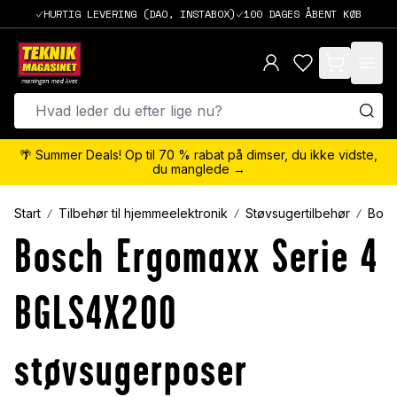
HURTIG LEVERING (DAO, INSTABOX)
100 DAGES ÅBENT KØB
items in cart,
🌴 Summer Deals! Op til 70 % rabat på dimser, du ikke vidste,
du manglede →
Start
Tilbehør til hjemmeelektronik
Støvsugertilbehør
Bosc
Bosch Ergomaxx Serie 4
BGLS4X200
støvsugerposer