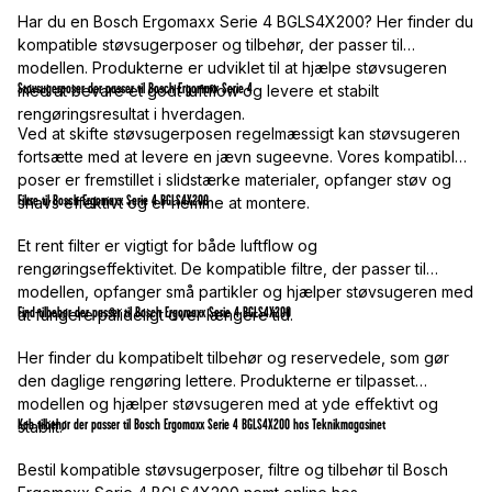
Har du en Bosch Ergomaxx Serie 4 BGLS4X200? Her finder du
kompatible støvsugerposer og tilbehør, der passer til
modellen. Produkterne er udviklet til at hjælpe støvsugeren
Støvsugerposer der passer til Bosch Ergomaxx Serie 4
med at bevare et godt luftflow og levere et stabilt
rengøringsresultat i hverdagen.
Ved at skifte støvsugerposen regelmæssigt kan støvsugeren
fortsætte med at levere en jævn sugeevne. Vores kompatible
poser er fremstillet i slidstærke materialer, opfanger støv og
Filtre til Bosch Ergomaxx Serie 4 BGLS4X200
snavs effektivt og er nemme at montere.
Et rent filter er vigtigt for både luftflow og
rengøringseffektivitet. De kompatible filtre, der passer til
modellen, opfanger små partikler og hjælper støvsugeren med
Find tilbehør der passer til Bosch Ergomaxx Serie 4 BGLS4X200
at fungere pålideligt over længere tid.
Her finder du kompatibelt tilbehør og reservedele, som gør
den daglige rengøring lettere. Produkterne er tilpasset
modellen og hjælper støvsugeren med at yde effektivt og
Køb tilbehør der passer til Bosch Ergomaxx Serie 4 BGLS4X200 hos Teknikmagasinet
stabilt.
Bestil kompatible støvsugerposer, filtre og tilbehør til Bosch