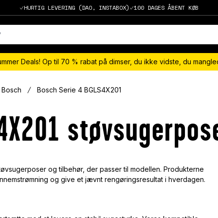
HURTIG LEVERING (DAO, INSTABOX)
100 DAGES ÅBENT KØB
ummer Deals! Op til 70 % rabat på dimser, du ikke vidste, du mangl
Bosch
Bosch Serie 4 BGLS4X201
4X201 støvsugerposer
øvsugerposer og tilbehør, der passer til modellen. Produkterne
ennemstrømning og give et jævnt rengøringsresultat i hverdagen.