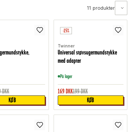
11
produkter
-15%
Twinner
ugermundstykke,
Universal støvsugermundstykke
med adapter
På lager
9
DKK
169
DKK
199
DKK
KØB
KØB