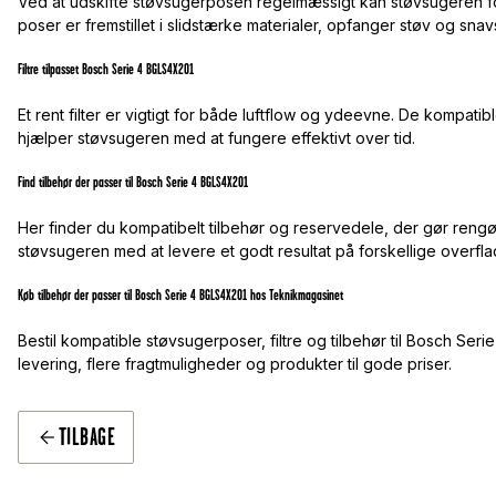
Ved at udskifte støvsugerposen regelmæssigt kan støvsugeren fo
poser er fremstillet i slidstærke materialer, opfanger støv og sna
Filtre tilpasset Bosch Serie 4 BGLS4X201
Et rent filter er vigtigt for både luftflow og ydeevne. De kompatibl
hjælper støvsugeren med at fungere effektivt over tid.
Find tilbehør der passer til Bosch Serie 4 BGLS4X201
Her finder du kompatibelt tilbehør og reservedele, der gør rengø
støvsugeren med at levere et godt resultat på forskellige overfla
Køb tilbehør der passer til Bosch Serie 4 BGLS4X201 hos Teknikmagasinet
Bestil kompatible støvsugerposer, filtre og tilbehør til Bosch Ser
levering, flere fragtmuligheder og produkter til gode priser.
TILBAGE