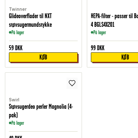
Twinner
Glideoverflader til NXT
HEPA-filter - passer til 
støvsugermundstykke
4 BGLS4X201
På lager
På lager
59
DKK
99
DKK
KØB
KØB
Swirl
Støvsugerdeo perler Magnolia (4-
pak)
På lager