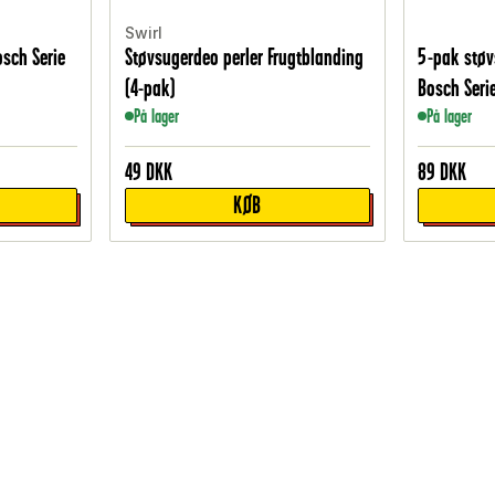
Swirl
Bosch Serie
Støvsugerdeo perler Frugtblanding
5-pak støv
(4-pak)
Bosch Seri
På lager
På lager
49
DKK
89
DKK
KØB