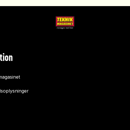
tion
agasinet
soplysninger