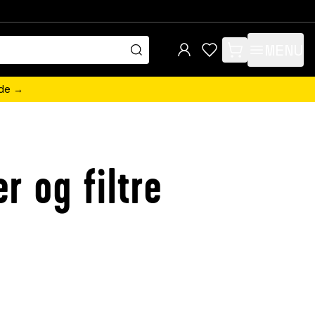
MENU
items in cart, view 
ede →
 og filtre