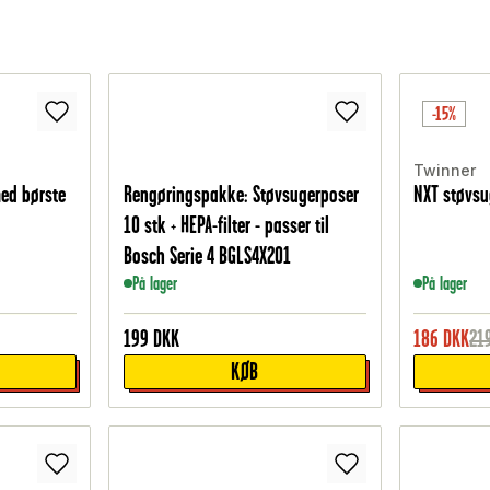
-15%
Twinner
ed børste
Rengøringspakke: Støvsugerposer
NXT støvs
10 stk + HEPA-filter - passer til
Bosch Serie 4 BGLS4X201
På lager
På lager
199
DKK
186
DKK
21
KØB