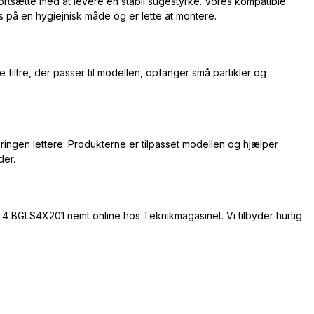
rtsætte med at levere en stabil sugestyrke. Vores kompatible
vs på en hygiejnisk måde og er lette at montere.
e filtre, der passer til modellen, opfanger små partikler og
ringen lettere. Produkterne er tilpasset modellen og hjælper
der.
ie 4 BGLS4X201 nemt online hos Teknikmagasinet. Vi tilbyder hurtig