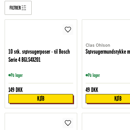
FILTRER
Clas Ohlson
10 stk. støvsugerposer - til Bosch
Støvsugermundstykke m
Serie 4 BGLS4X201
På lager
På lager
149
DKK
49
DKK
KØB
KØB