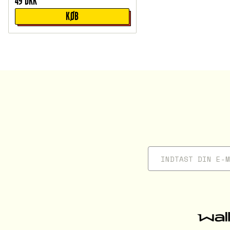
49
DKK
KØB