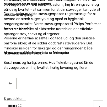
Maksimal ydeevne med den rigtige støvsugerpose
støvsugerposer med perfekt pasform, høj filtreringsevne og
pålidelig kvalitet - alt sammen for at din støvsuger kan yde sit
Det er vigtigt at skifte støvsugerposen regelmæssigt for at
bedste hver gang.
bevare en stærk sugestyrke og opnå et hygiejnisk
rengøringsresultat. Vores støvsugerposer til Philips Performer
Nem brug og præcis pasform
Active er fremstillet af slidstærke materialer, der effektivt
opfanger støv, snavs og allergener.
Poserne er nemme at sætte i og tage ud, og den præcise
pasform sikrer, at de sidder godt fast i støvsugeren. Det
mindsker risikoen for lækager og gør rengøringen både
Køb støvsugerposer til Philips Performer Active hos Teknikmagasinet
lettere og mere effektiv.
Bestil nemt og hurtigt online. Hos Teknikmagasinet får du
støvsugerposer i høj kvalitet, hurtig levering og flere
leveringsmuligheder. Hold din støvsuger i topform - og kontakt
os endelig, hvis du har brug for hjælp til at finde det rigtige
produkt!
TILBAGE
8
produkter
FILTRER