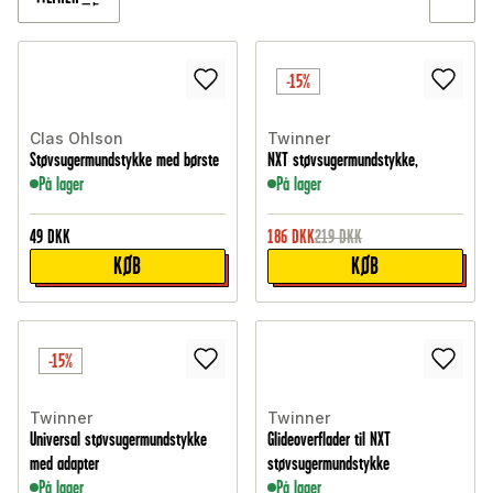
-15%
Clas Ohlson
Twinner
Støvsugermundstykke med børste
NXT støvsugermundstykke,
På lager
På lager
49
DKK
186
DKK
219
DKK
KØB
KØB
-15%
Twinner
Twinner
Universal støvsugermundstykke
Glideoverflader til NXT
med adapter
støvsugermundstykke
På lager
På lager