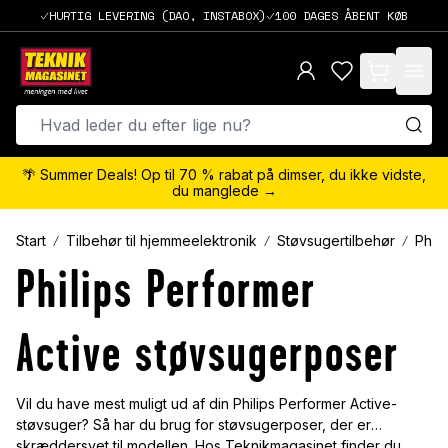
HURTIG LEVERING (DAO, INSTABOX)
100 DAGES ÅBENT KØB
items in cart,
🌴 Summer Deals! Op til 70 % rabat på dimser, du ikke vidste,
du manglede →
Start
Tilbehør til hjemmeelektronik
Støvsugertilbehør
Phili
Philips Performer
Active støvsugerposer
Vil du have mest muligt ud af din Philips Performer Active-
støvsuger? Så har du brug for støvsugerposer, der er
skræddersyet til modellen. Hos Teknikmagasinet finder du