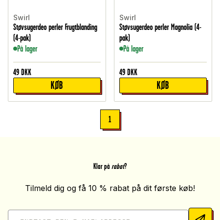
Swirl
Swirl
Støvsugerdeo perler Frugtblanding
Støvsugerdeo perler Magnolia (4-
(4-pak)
pak)
På lager
På lager
49
DKK
49
DKK
KØB
KØB
1
Klar på
rabat
?
Tilmeld dig og få 10 % rabat på dit første køb!