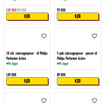
169
DKK
199
DKK
59
DKK
KØB
KØB
10 stk. støvsugerposer - til Philips
5-pak støvsugerposer - passer til
Performer Active
Philips Performer Active
På lager
På lager
149
DKK
89
DKK
KØB
KØB