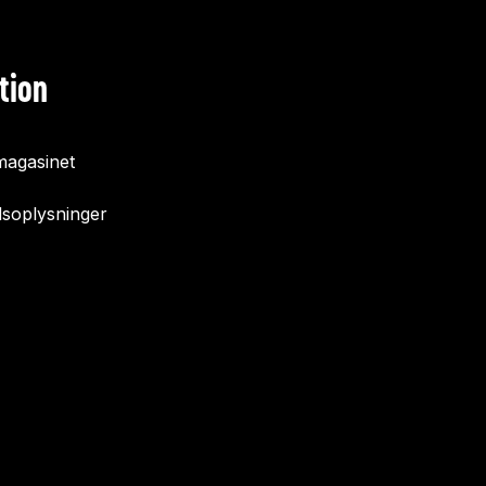
tion
agasinet
soplysninger