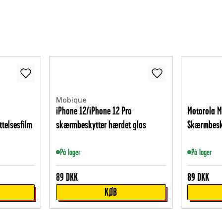
Mobique
iPhone 12/iPhone 12 Pro
Motorola 
telsesfilm
skærmbeskytter hærdet glas
Skærmbesky
På lager
På lager
89
DKK
89
DKK
KØB