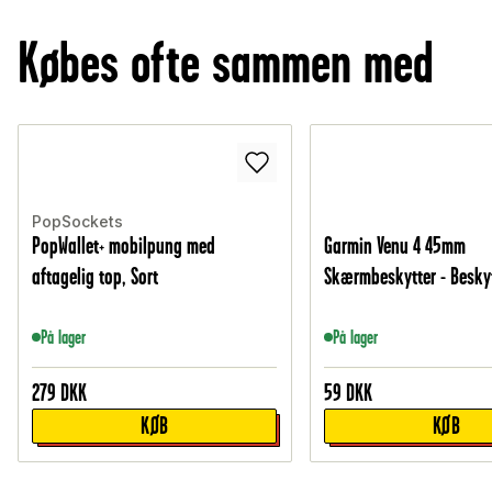
Købes ofte sammen med
PopSockets
PopWallet+ mobilpung med
Garmin Venu 4 45mm
aftagelig top, Sort
Skærmbeskytter - Beskyt
På lager
På lager
279
DKK
59
DKK
KØB
KØB