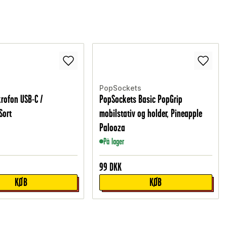
PopSockets
krofon USB-C /
PopSockets Basic PopGrip
Sort
mobilstativ og holder, Pineapple
Palooza
På lager
99
DKK
KØB
KØB