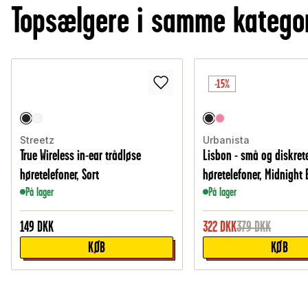
Topsælgere i samme katego
-15%
Streetz
Urbanista
True Wireless in-ear trådløse
Lisbon - små og diskret
høretelefoner, Sort
høretelefoner, Midnight 
På lager
På lager
149
DKK
322
DKK
379
DKK
KØB
KØB