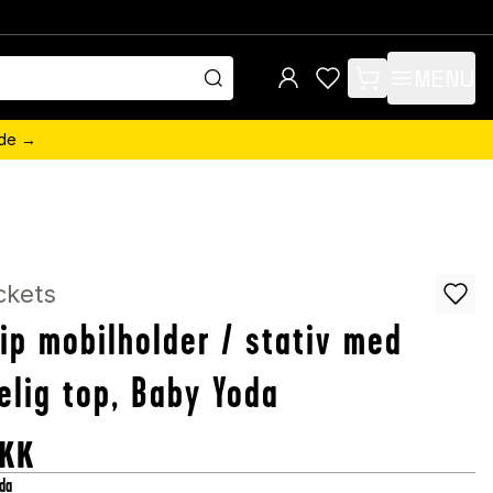
MENU
items in cart, view 
ede →
ckets
ip mobilholder / stativ med
elig top, Baby Yoda
KK
da