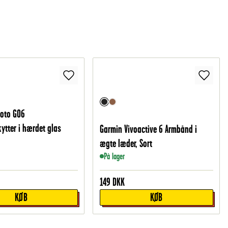
Moto G06
tter i hærdet glas
Garmin Vivoactive 6 Armbånd i
ægte læder, Sort
På lager
149
DKK
KØB
KØB