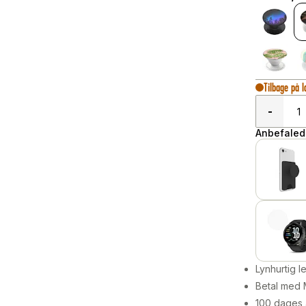
Tilbage på 
-
Anbefalede
Lynhurtig 
Betal med 
100 dages 