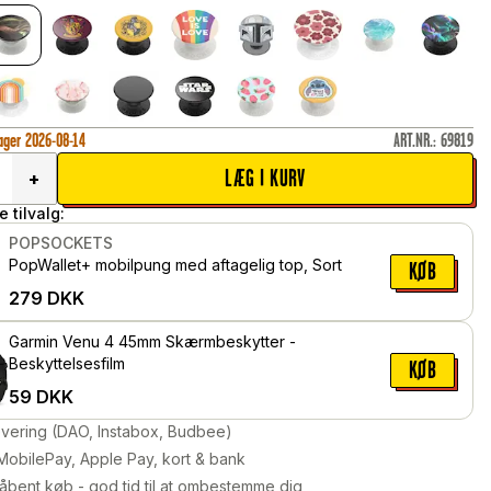
lager 2026-08-14
ART.NR.
:
69819
LÆG I KURV
+
 tilvalg:
POPSOCKETS
PopWallet+ mobilpung med aftagelig top, Sort
KØB
279
DKK
Garmin Venu 4 45mm Skærmbeskytter -
Beskyttelsesfilm
KØB
59
DKK
levering (DAO, Instabox, Budbee)
MobilePay, Apple Pay, kort & bank
åbent køb - god tid til at ombestemme dig