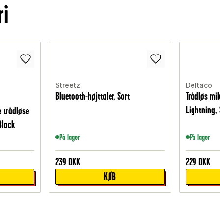
ri
Streetz
Deltaco
Bluetooth-højttaler, Sort
Trådløs mi
Lightning, 
e trådløse
Black
På lager
På lager
239
DKK
229
DKK
KØB