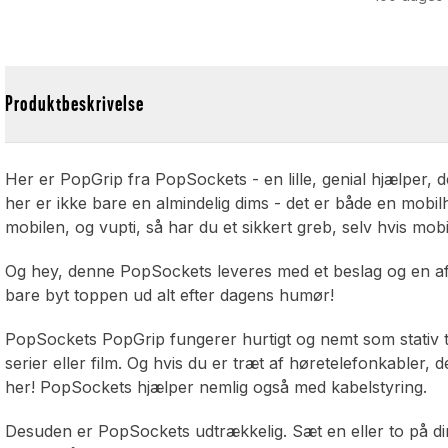
Produktbeskrivelse
,
Her er PopGrip fra PopSockets - en lille, genial hjælper,
her er ikke bare en almindelig dims - det er både en mobilh
mobilen, og vupti, så har du et sikkert greb, selv hvis mobi
Og hey, denne PopSockets leveres med et beslag og en aftage
bare byt toppen ud alt efter dagens humør!
PopSockets PopGrip fungerer hurtigt og nemt som stativ til
serier eller film. Og hvis du er træt af høretelefonkabler, 
her! PopSockets hjælper nemlig også med kabelstyring.
Desuden er PopSockets udtrækkelig. Sæt en eller to på di