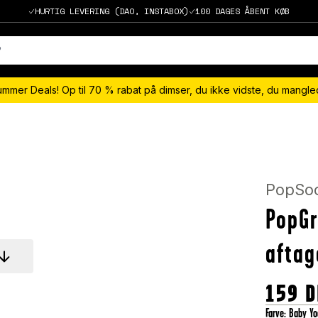
HURTIG LEVERING (DAO, INSTABOX)
100 DAGES ÅBENT KØB
ummer Deals! Op til 70 % rabat på dimser, du ikke vidste, du mangl
PopSo
PopGr
aftag
159
D
Farve
:
Baby Yo